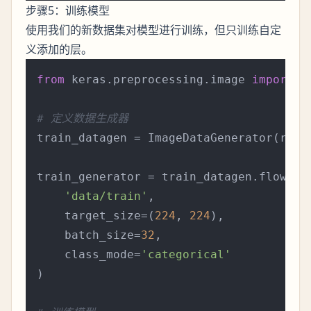
步骤5：训练模型
使用我们的新数据集对模型进行训练，但只训练自定
义添加的层。
from
 keras.preprocessing.image 
import
 I
# 定义数据生成器
train_datagen = ImageDataGenerator(resc
train_generator = train_datagen.flow_fro
'data/train'
,  

    target_size=(
224
, 
224
),  

    batch_size=
32
,

    class_mode=
'categorical'
)
