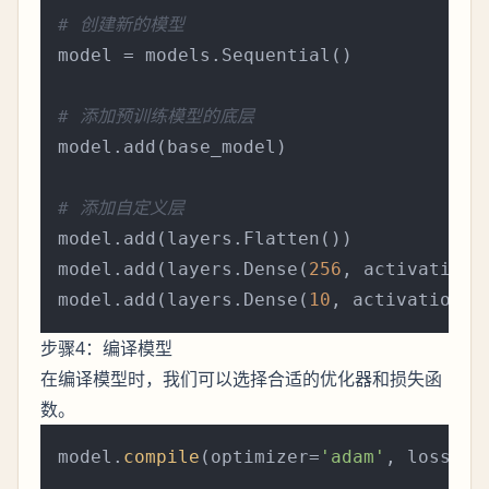
# 创建新的模型
model = models.Sequential()

# 添加预训练模型的底层
model.add(base_model)

# 添加自定义层
model.add(layers.Flatten())

model.add(layers.Dense(
256
, activation=
model.add(layers.Dense(
10
, activation=
'
步骤4：编译模型
在编译模型时，我们可以选择合适的优化器和损失函
数。
model.
compile
(optimizer=
'adam'
, loss=
'c