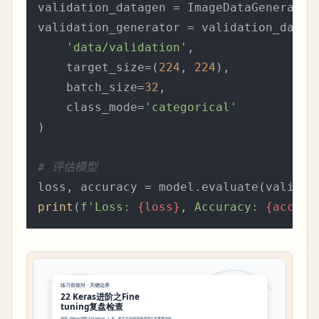
validation_datagen = ImageDataGenerator
validation_generator = validation_datage
'data/validation'
,

    target_size=(
224
, 
224
),

    batch_size=
32
,

    class_mode=
'categorical'
)

# 评估模型
print
(
f'Loss: 
{loss}
, Accuracy: 
{accura