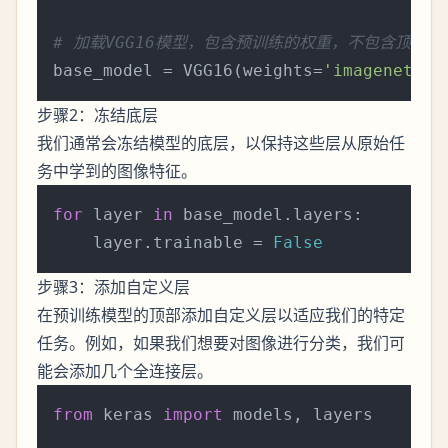
# 加载VGG16模型，包含预训练的权重，不包含顶部
base_model = VGG16(weights=
'imagenet'
, 
步骤2：冻结底层
我们通常会冻结模型的底层，以保持这些层从原始任
务中学到的图像特征。
for
 layer 
in
 base_model.layers:

    layer.trainable = 
False
步骤3：添加自定义层
在预训练模型的顶部添加自定义层以适应我们的特定
任务。例如，如果我们想要对图像进行分类，我们可
能会添加几个全连接层。
from
 keras 
import
 models, layers
