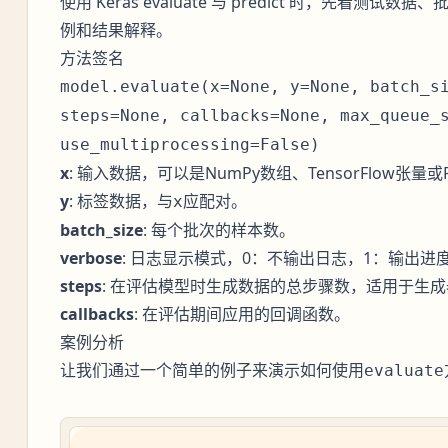
使用 Keras evaluate 与 predict 时，先看
例和结果解释。
方法签名
model.evaluate(x=None, y=None, batch_s
steps=None, callbacks=None, max_queue_
use_multiprocessing=False)
x
: 输入数据，可以是NumPy数组、TensorFlow张量或
y
: 标签数据，与
应配对。
x
batch_size
: 每个批次的样本数。
verbose
: 日志显示模式，0：不输出日志，1：输出进度
steps
: 在评估模型时生成数据的总步骤数，适用于生成
callbacks
: 在评估期间应用的回调函数。
案例分析
让我们通过一个简单的例子来演示如何使用
evaluate