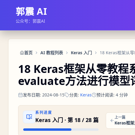
郭震 AI
公众号：郭震AI
首页
AI 教程列表
Keras 入门
18 Keras框架从零教
evaluate方法进行模
发布日期
:
2024-08-15
分类
:
Keras
预计阅读
:
4
分钟
系列进度
上一篇
Keras 入门
· 第
18
/
28
篇