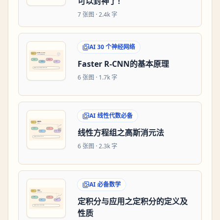
可以封神了！
7
张图 ·
2.4k 字
AI 30 个神经网络
Faster R-CNN的基本原理
6
张图 ·
1.7k 字
AI 线性代数必备
线性方程组之高斯消元法
6
张图 ·
2.3k 字
AI 必备数学
定积分与应用之定积分的定义及
性质