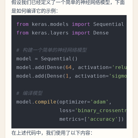
假设我们已经定义了一个简单的神经网络模型，下面
是如何编译它的示例：
from
 keras.models 
import
from
 keras.layers 
import
 Dense

# 构建一个简单的神经网络模型
model = Sequential()

model.add(Dense(
64
, activation=
'relu'
, 
model.add(Dense(
1
, activation=
'sigmoid'
# 编译模型
model.
compile
(optimizer=
'adam'
,

              loss=
'binary_crossentropy
              metrics=[
'accuracy'
在上述代码中，我们使用了以下内容：