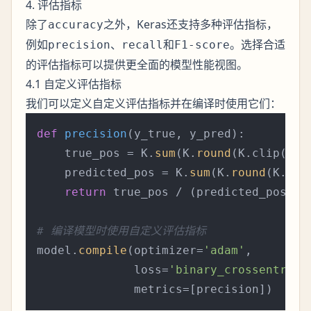
4. 评估指标
除了
之外，Keras还支持多种评估指标，
accuracy
例如
、
和
。选择合适
precision
recall
F1-score
的评估指标可以提供更全面的模型性能视图。
4.1 自定义评估指标
我们可以定义自定义评估指标并在编译时使用它们：
def
precision
(
y_true, y_pred
):

    true_pos = K.
sum
(K.
round
(K.clip(y_t
    predicted_pos = K.
sum
(K.
round
(K.cli
return
 true_pos / (predicted_pos + K
# 编译模型时使用自定义评估指标
model.
compile
(optimizer=
'adam'
,

              loss=
'binary_crossentropy