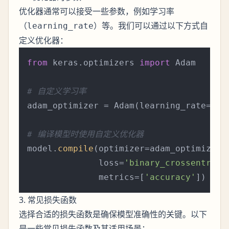
优化器通常可以接受一些参数，例如学习率
（
）等。我们可以通过以下方式自
learning_rate
定义优化器：
from
 keras.optimizers 
import
 Adam

# 自定义学习率
adam_optimizer = Adam(learning_rate=
0.0
# 编译模型时使用自定义优化器
model.
compile
(optimizer=adam_optimizer,

              loss=
'binary_crossentropy
              metrics=[
'accuracy'
3. 常见损失函数
选择合适的损失函数是确保模型准确性的关键。以下
是一些常见损失函数及其适用场景：