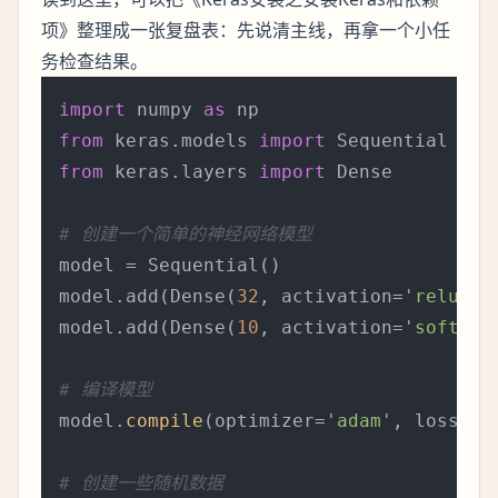
项》整理成一张复盘表：先说清主线，再拿一个小任
务检查结果。
import
 numpy 
as
from
 keras.models 
import
from
 keras.layers 
import
 Dense

# 创建一个简单的神经网络模型
model = Sequential()

model.add(Dense(
32
, activation=
'relu'
, 
model.add(Dense(
10
, activation=
'softmax
# 编译模型
model.
compile
(optimizer=
'adam'
, loss=
'c
# 创建一些随机数据