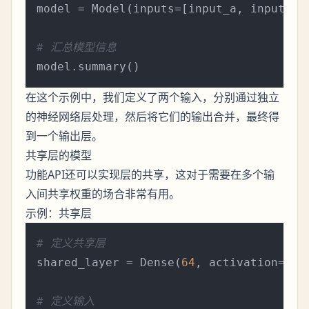
model = Model(inputs=[input_a, input_b],
# 汇总模型信息
在这个示例中，我们定义了两个输入，分别通过独立
的神经网络层处理，然后将它们的输出合并，最终得
到一个输出层。
共享层的模型
功能API还可以实现层的共享，这对于需要在多个输
入间共享权重的场合非常有用。
示例：共享层
# 定义共享层
shared_layer = Dense(
64
, activation=
're
# 定义输入