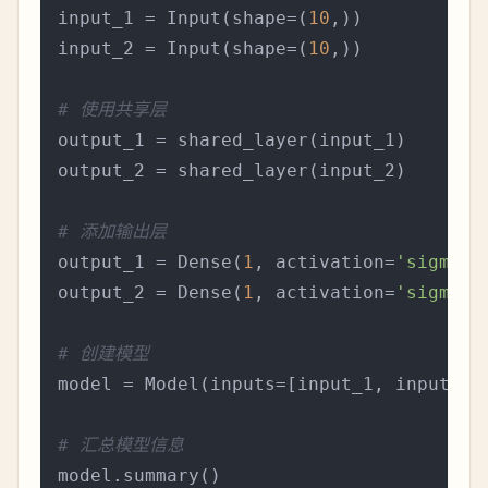
input_1 = Input(shape=(
10
,))

input_2 = Input(shape=(
10
,))

# 使用共享层
output_1 = shared_layer(input_1)

output_2 = shared_layer(input_2)

# 添加输出层
output_1 = Dense(
1
, activation=
'sigmoid
output_2 = Dense(
1
, activation=
'sigmoid
# 创建模型
model = Model(inputs=[input_1, input_2],
# 汇总模型信息