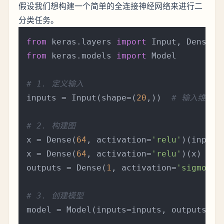
假设我们想构建一个简单的全连接神经网络来进行二
分类任务。
from
 keras.layers 
import
from
 keras.models 
import
 Model

# 1. 定义输入
inputs = Input(shape=(
20
,))  
# 输入维度为
# 2. 构建图
x = Dense(
64
, activation=
'relu'
)(inputs
x = Dense(
64
, activation=
'relu'
)(x)    
outputs = Dense(
1
, activation=
'sigmoid'
# 3. 创建模型
model = Model(inputs=inputs, outputs=out