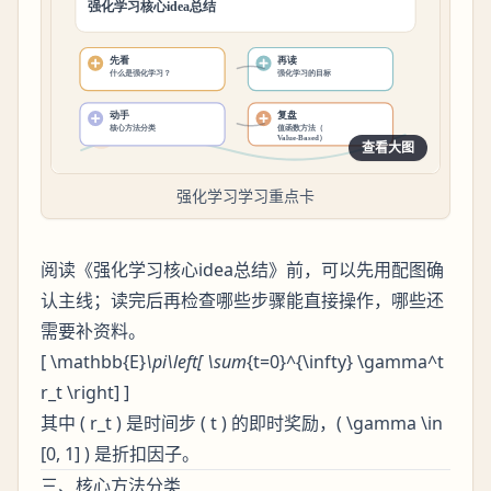
查看大图
强化学习学习重点卡
阅读《强化学习核心idea总结》前，可以先用配图确
认主线；读完后再检查哪些步骤能直接操作，哪些还
需要补资料。
[ \mathbb{E}
\pi\left[ \sum
{t=0}^{\infty} \gamma^t
r_t \right] ]
其中 ( r_t ) 是时间步 ( t ) 的即时奖励，( \gamma \in
[0, 1] ) 是折扣因子。
三、核心方法分类