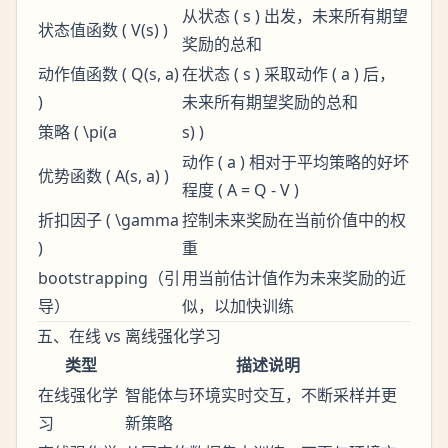
从状态 ( s ) 出发，未来所有期望
状态值函数 ( V(s) )
奖励的总和
动作值函数 ( Q(s, a)
在状态 ( s ) 采取动作 ( a ) 后，
)
未来所有期望奖励的总和
策略 ( \pi(a
s) )
动作 ( a ) 相对于平均策略的好坏
优势函数 ( A(s, a) )
程度 ( A = Q - V )
折扣因子 ( \gamma
控制未来奖励在当前价值中的权
)
重
bootstrapping（引
用当前估计值作为未来奖励的近
导）
似，以加快训练
五、在线 vs 离线强化学习
类型
描述说明
在线强化学
智能体与环境实时交互，不断采样并更
习
新策略