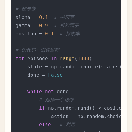
# 超参数
alpha = 
0.1
# 学习率
gamma = 
0.9
# 折扣因子
epsilon = 
0.1
# 探索率
# 伪代码：训练过程
for
 episode 
in
range
(
1000
):

    state = np.random.choice(states)  
#
    done = 
False
while
not
 done:

# 选择一个动作
if
 np.random.rand() < epsilon: 
            action = np.random.choice(ac
else
:  
# 利用