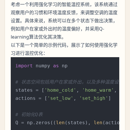
考虑一个利用强化学习的智能温控系统，该系统通过
观察用户的习惯和环境温度反馈，来调整空调的温度
设置。具体来说，系统可以在多个状态下做出决策，
例如用户在家或外出时的温度偏好，并采用Q-
learning算法优化其决策。
以下是一个简单的示例代码，展示了如何使用强化学
习进行温控优化：
import
 numpy 
as
 np

# 状态空间包括用户在家或外出，以及多种温度设置
states = [
'home_cold'
, 
'home_warm'
, 
'aw
actions = [
'set_low'
, 
'set_high'
]

# 初始化Q表
Q = np.zeros((
len
(states), 
len
(actions))