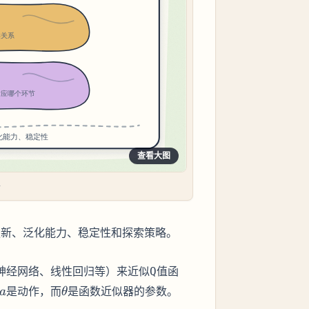
查看大图
卡
更新、泛化能力、稳定性和探索策略。
神经网络、线性回归等）来近似
函
Q值
a
\theta
是动作，而
是函数近似器的参数。
a
θ