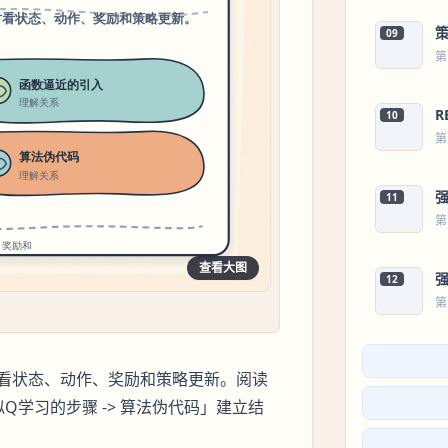
09
第
R
10
第
11
第
查看大图
12
第
图
看状态、动作、奖励和策略更新。阅读
似Q学习的步骤 -> 算法伪代码」建立结