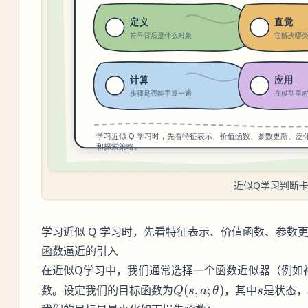
近似Q学习判断
学习近似 Q 学习时，先看特征表示、价值函数、参数
函数逼近的引入
在近似Q学习中，我们通常选择一个函数近似器（例如
Q(s, a;
s
数。设定我们的目标函数为
(
,
;
)
，其中
是状态，
Q
s
a
θ
s
\theta)