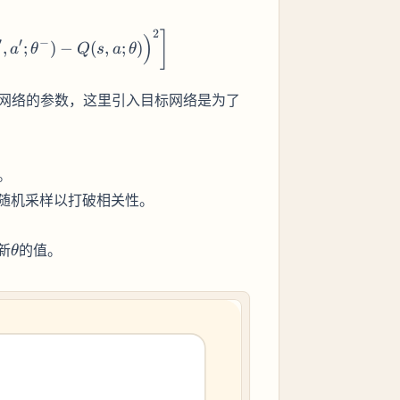
2
ta) = \mathbb{E}_{(s, a, r, s') \sim D} \left[ \left( r
]
)
′
′
−
,
;
)
−
(
,
;
)
a
θ
Q
s
a
θ
网络的参数，这里引入目标网络是为了
。
随机采样以打破相关性。
\theta
新
的值。
θ