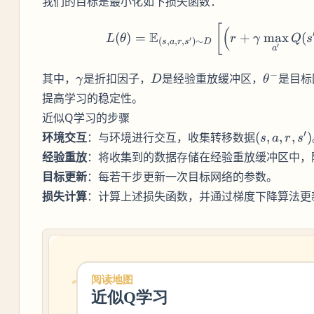
我们的目标是最小化如下损失函数：
L(\the
[
(
E
(
)
=
+
max
(
L
θ
r
γ
Q
s
′
(
,
,
,
)
∼
s
a
r
s
D
′
a
\gamma
D
\theta^-
−
其中，
是折扣因子，
是经验重放缓冲区，
是目标
γ
D
θ
提高学习的稳定性。
近似Q学习的步骤
(s,
′
环境交互
：与环境进行交互，收集转移数据
(
,
,
,
)
s
a
r
s
a,
经验重放
：将收集到的数据存储在经验重放缓冲区中，
r,
目标更新
：每若干步更新一次目标网络的参数。
s')
损失计算
：计算上述损失函数，并通过梯度下降算法更