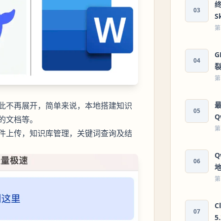
终
03
S
第
G
04
第
最
此不再展开，简单来说，本地搭建知识
05
Q
的文档等。
第
件上传，知识库管理，关键词查询及结
Q
06
地
第
C
07
5