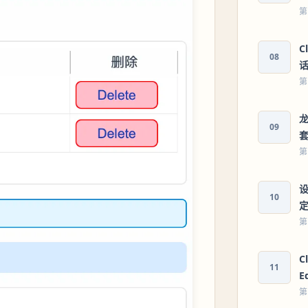
第
C
08
第
龙
09
第
设
10
第
C
11
E
第