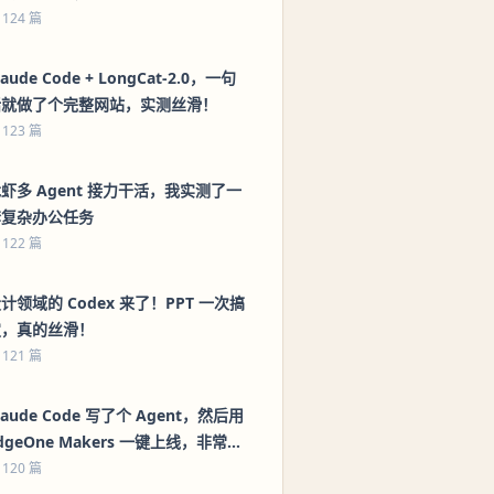
 124 篇
laude Code + LongCat-2.0，一句
话就做了个完整网站，实测丝滑！
 123 篇
虾多 Agent 接力干活，我实测了一
套复杂办公任务
 122 篇
计领域的 Codex 来了！PPT 一次搞
定，真的丝滑！
 121 篇
laude Code 写了个 Agent，然后用
dgeOne Makers 一键上线，非常丝
滑！（附教程）
 120 篇