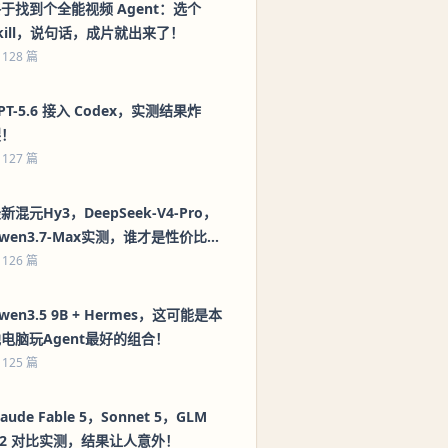
于找到个全能视频 Agent：选个
kill，说句话，成片就出来了！
 128 篇
PT-5.6 接入 Codex，实测结果炸
裂！
 127 篇
新混元Hy3，DeepSeek-V4-Pro，
wen3.7-Max实测，谁才是性价比之
王？
 126 篇
wen3.5 9B + Hermes，这可能是本
电脑玩Agent最好的组合！
 125 篇
laude Fable 5，Sonnet 5，GLM
.2 对比实测，结果让人意外！