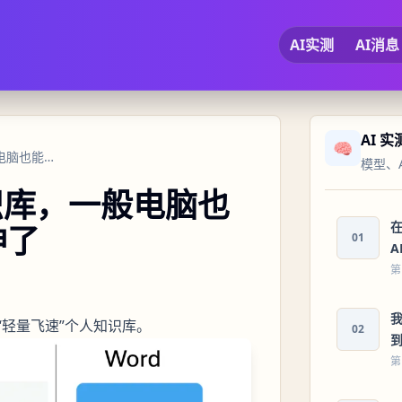
AI实测
AI消息
AI 
🧠
DeepSeek接入个人知识库，一般电脑也能飞速跑，确实可以封神了
模型、
知识库，一般电脑也
在
神了
01
A
第
我
轻量飞速”个人知识库。
02
第