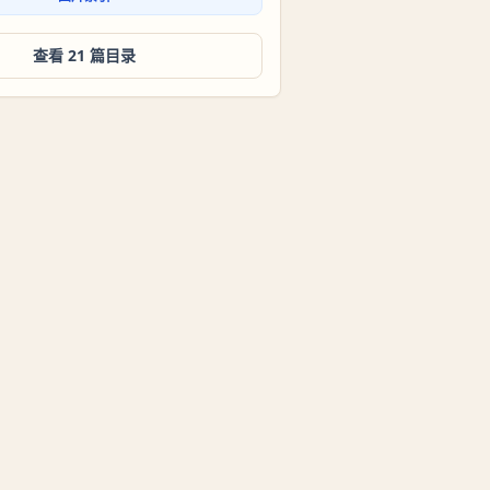
查看 21 篇目录