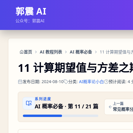
郭震 AI
公众号：郭震AI
首页
AI 教程列表
AI 概率必备
11 计算期望值
11 计算期望值与方差之
发布日期
:
2024-08-10
分类
:
AI概率论小白
预计阅读
:
4
系列进度
上一篇
AI 概率必备
· 第
11
/
21
篇