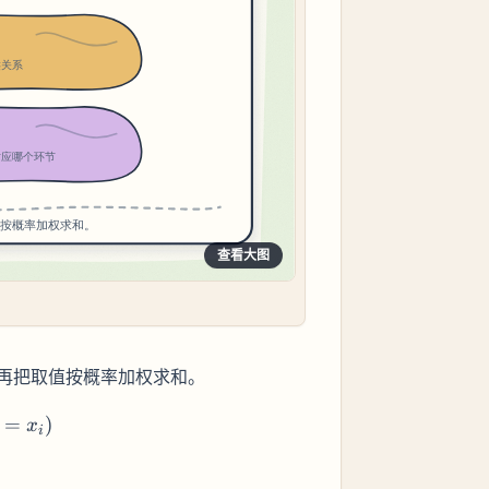
查看大图
再把取值按概率加权求和。
 \sum_{i} x_i P(X = x_i)
=
)
x
i