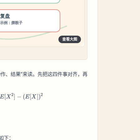
查看大图
动作、结果”来读。先把这四件事对齐，再
2
2
 = E[(X - E[X])^2] = E[X^2] - (E[X])^2
[
]
−
(
[
]
)
E
X
E
X
如下：