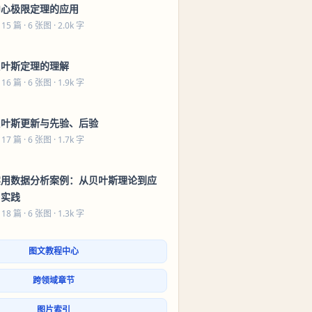
中心极限定理的应用
 15 篇
· 6 张图 · 2.0k 字
贝叶斯定理的理解
 16 篇
· 6 张图 · 1.9k 字
贝叶斯更新与先验、后验
 17 篇
· 6 张图 · 1.7k 字
实用数据分析案例：从贝叶斯理论到应
用实践
 18 篇
· 6 张图 · 1.3k 字
图文教程中心
跨领域章节
图片索引