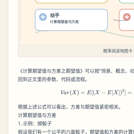
概率阅读地图卡
《计算期望值与方差之期望值》可以按“场景、概念、
回到正文里的参数、代码或流程。
2
(
)
=
[(
−
[
Var(X)
]
)
]
=
Va
r
X
E
X
E
X
根据上述公式可以看出，方差与期望值紧密相关。
计算期望值与方差
1. 示例：掷骰子
假设我们有一个公平的六面骰子，期望值和方差的计算