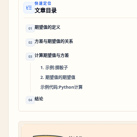
快速定位
文章目录
期望值的定义
01
方差与期望值的关系
02
计算期望值与方差
03
1. 示例:掷骰子
2. 期望值的期望值
示例代码:Python计算
结论
04