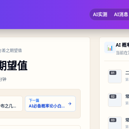
AI实测
AI消息
AI 
📊
与方差之期望值
当前在第
期望值
01
分钟
第
02
下一篇
第
常见概率分布之几何分布
AI必备概率论小白教程：方差的性质
03
第