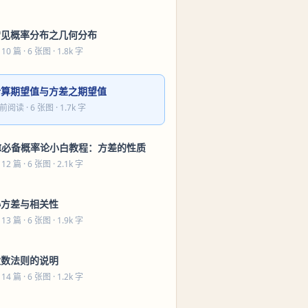
常见概率分布之几何分布
 10 篇
· 6 张图 · 1.8k 字
计算期望值与方差之期望值
前阅读
· 6 张图 · 1.7k 字
AI必备概率论小白教程：方差的性质
 12 篇
· 6 张图 · 2.1k 字
协方差与相关性
 13 篇
· 6 张图 · 1.9k 字
大数法则的说明
 14 篇
· 6 张图 · 1.2k 字