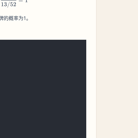
=
1
牌}) =
13/52
\frac{13}
{52}
牌的概率为1。