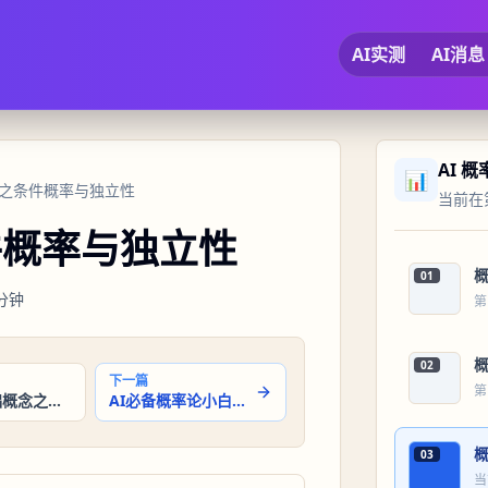
AI实测
AI消息
AI 
📊
念之条件概率与独立性
当前在第
件概率与独立性
01
分钟
第
02
下一篇
第
概率论基础概念之事件与样本空间
AI必备概率论小白教程系列：随机变量与分布之随机变量的定义
03
当