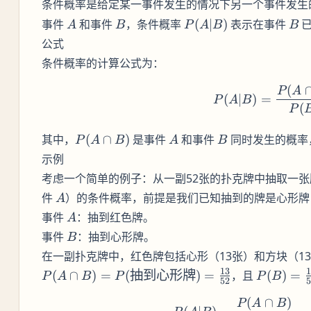
是给定某一事件发生的情况下另一个事件发生
条件概率
A
B
P(A|B)
B
事件
和事件
，条件概率
(
∣
)
表示在事件
已
A
B
P
A
B
B
公式
条件概率的计算公式为：
(
P(A|B
P
A
(
∣
)
=
P
A
B
(
P
P(A
A
B
其中，
(
∩
)
是事件
和事件
同时发生的概率
P
A
B
A
B
\cap
示例
B)
考虑一个简单的例子：从一副52张的扑克牌中抽取一
A
件
）的条件概率，前提是我们已知抽到的牌是心形
A
A
事件
：抽到红色牌。
A
B
事件
：抽到心形牌。
B
在一副扑克牌中，红色牌包括心形（13张）和方块（1
P(B) =
13
1
(
∩
)
=
(
抽到心形牌
)
=
，且
(
)
=
P
A
B
P
P
B
52
5
\frac{13
(
∩
)
P(A|B
P
A
B
{52}