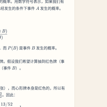
的概率。用数学符号表示，如果我们有
A
经发生的条件下事件
发生的概率。
A
∩
)
) = \frac{P(A \cap B)}{P(B)}
B
)
B
P(B)
B
，而
(
)
是事件
发生的概率。
P
B
B
张牌。假设我们希望计算抽到红色牌（事
B
牌（事件
）。
B
P(A \cap
3张），而心形牌本身是红色的，所以有
B) =
3
。因此：
2
P(\text{抽
}
到心形
13/52
) = \frac{P(A \cap B)}{P(B)} = \frac{13/52}{13/5