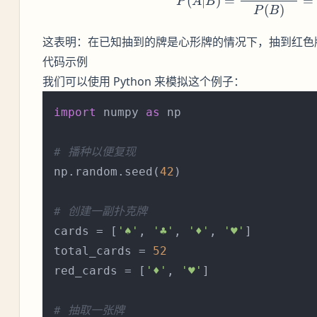
(
∣
)
=
=
P
A
B
(
)
P
B
这表明：在已知抽到的牌是心形牌的情况下，抽到红色
代码示例
我们可以使用 Python 来模拟这个例子：
import
 numpy 
as
 np

# 播种以便复现
np.random.seed(
42
)

# 创建一副扑克牌
cards = [
'♠'
, 
'♣'
, 
'♦'
, 
'♥'
]

total_cards = 
52
red_cards = [
'♦'
, 
'♥'
]

# 抽取一张牌