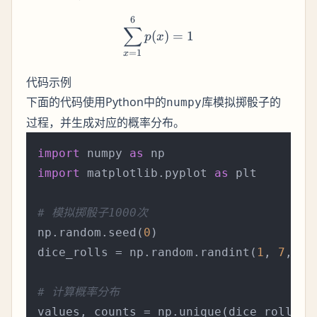
{6}
p(x)
\leq
6
\sum_{x=1}^{6} p(x) = 1
∑
(
)
=
1
1
p
x
=
1
x
代码示例
下面的代码使用Python中的
库模拟掷骰子的
numpy
过程，并生成对应的概率分布。
import
 numpy 
as
import
 matplotlib.pyplot 
as
 plt

# 模拟掷骰子1000次
np.random.seed(
0
)

dice_rolls = np.random.randint(
1
, 
7
, si
# 计算概率分布
values, counts = np.unique(dice_rolls, 