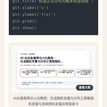
plt.title(
'标准正态分布的概率密度函数'
)

plt.xlabel(
'x'
)

plt.ylabel(
'f(x)'
)

plt.grid()

查看大图
AI必备概率论小白教程：生成随机变量与分布之离散随
机变量与连续随机变量应用复盘卡