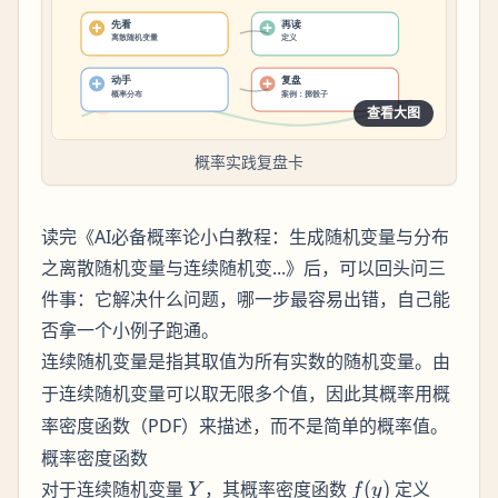
查看大图
概率实践复盘卡
读完《AI必备概率论小白教程：生成随机变量与分布
之离散随机变量与连续随机变...》后，可以回头问三
件事：它解决什么问题，哪一步最容易出错，自己能
否拿一个小例子跑通。
是指其取值为所有实数的随机变量。由
连续随机变量
于连续随机变量可以取无限多个值，因此其概率用
概
（PDF）来描述，而不是简单的概率值。
率密度函数
概率密度函数
Y
f(y)
对于连续随机变量
，其概率密度函数
(
)
定义
Y
f
y