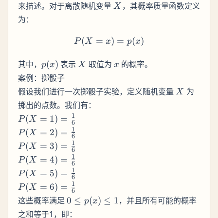
X
来描述。对于离散随机变量
，其概率质量函数定义
X
为：
(
=
P(X = x) = p(x)
)
=
(
)
P
X
x
p
x
p(x)
X
x
其中，
(
)
表示
取值为
的概率。
p
x
X
x
案例：掷骰子
X
假设我们进行一次掷骰子实验，定义随机变量
为
X
掷出的点数。我们有：
P(X =
1
(
=
1
)
=
P
X
6
1) =
P(X =
1
(
=
2
)
=
P
X
6
\frac{1}
2) =
P(X =
1
(
=
3
)
=
P
X
{6}
6
\frac{1}
3) =
P(X =
1
(
=
4
)
=
P
X
{6}
6
\frac{1}
4) =
P(X =
1
(
=
5
)
=
P
X
{6}
6
\frac{1}
5) =
P(X =
1
(
=
6
)
=
P
X
{6}
6
\frac{1}
6) =
0
这些概率满足
0
≤
(
)
≤
1
，并且所有可能的概率
p
x
{6}
\frac{1}
\leq
之和等于1，即：