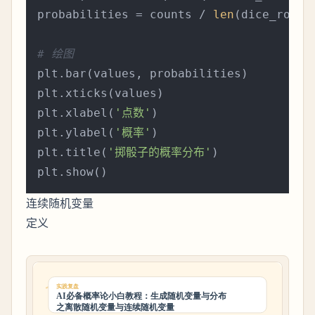
probabilities = counts / 
len
(dice_rolls)
# 绘图
plt.bar(values, probabilities)

plt.xticks(values)

plt.xlabel(
'点数'
)

plt.ylabel(
'概率'
)

plt.title(
'掷骰子的概率分布'
)

连续随机变量
定义