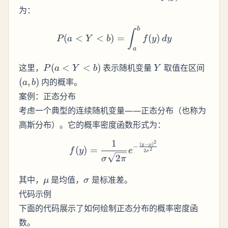
为：
b
P(a < Y < b) = \int_a^b f(
∫
(
<
<
)
=
(
)
P
a
Y
b
f
y
d
y
a
P(a
Y
(a,
这里，
(
<
<
)
表示随机变量
取值在区间
P
a
Y
b
Y
<
b)
(
,
)
内的概率。
a
b
Y
案例：正态分布
<
考虑一个典型的连续随机变量——正态分布（也称为
b)
高斯分布）。它的概率密度函数形式为：
1
2
f(y) = \frac{1}{\sigma \s
(
−
)
y
μ
−
(
)
=
f
y
e
2
2
σ
2
σ
π
\mu
\sigma
其中，
是均值，
是标准差。
μ
σ
代码示例
下面的代码展示了如何绘制正态分布的概率密度函
数。