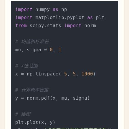
import
 numpy 
as
import
 matplotlib.pyplot 
as
from
 scipy.stats 
import
 norm

# 均值和标准差
mu, sigma = 
0
, 
1
# x值范围
x = np.linspace(-
5
, 
5
, 
1000
)

# 计算概率密度
y = norm.pdf(x, mu, sigma)

# 绘图
plt.plot(x, y)
