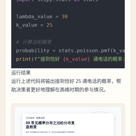
lambda_value = 
30
k_value = 
25
# 计算泊松概率
print
(
f"接到恰好 
{k_value}
 通电话的概率: 
{p
运行结果
运行上述代码将输出接到恰好 25 通电话的概率，帮
助决策者更好地理解在高峰时期的参与情况。