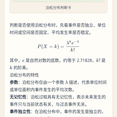
泊松分布判断卡
判断是否使用泊松分布时，先看事件是否独立、单位
时间或空间是否固定、平均发生率是否稳定。
−
k
λ
P(X = k) = \frac{\lambd
λ
e
(
=
)
=
P
X
k
!
k
e
k!
k
其中，
是自然对数的底数，约等于 2.71828，
!
是
e
k
的阶乘。
k
泊松分布的特性
\lambda
参数
：泊松分布仅由一个参数
描述，代表单位时间
λ
或单位面积内事件发生的平均次数。
无记忆性
：泊松过程具有无记忆性，表示未来发生的
事件只与当前状态有关，与过去事件无关。
事件独立性
：在泊松分布中，事件的发生是独立的，