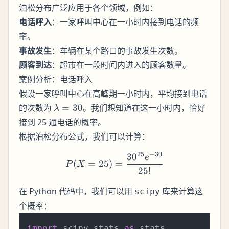
泊松分布广泛应用于各个领域，例如：
电话呼入
：一家呼叫中心在一小时内接到电话的频
率。
事故发生
：车辆在某个路口的事故发生次数。
顾客到达
：超市在一段时间内进入的顾客数量。
案例分析：电话呼入
假设一家呼叫中心在高峰期一小时内，平均接到电话
\lambda
的次数为
=
30
。我们想知道在这一小时内，恰好
λ
= 30
接到 25 通电话的概率。
根据泊松分布公式，我们可以计算：
25
−
30
3
0
P(X = 25) = \frac{30^{25
e
(
=
25
)
=
P
X
25
!
在 Python 代码中，我们可以用
库来计算这
scipy
个概率：
import
 scipy.stats 
as
 stats
