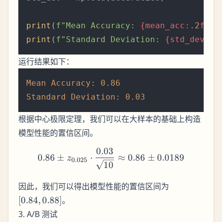
print
(
f"Mean Accuracy: 
{mean_acc:
.2
f}
"
print
(
f"Standard Deviation: 
{std_dev:
.2
运行结果如下：
Mean Accuracy:
0.86
Standard Deviation:
0.03
根据中心极限定理，我们可以在大样本的基础上构造
模型性能的置信区间。
0.03
0.86 \pm z_{0.025} \cdot 
0.86
±
⋅
≈
0.86
±
0.0189
z
0.025
10
[0.84,
因此，我们可以得出模型性能的置信区间为
0.88]
[
0.84
,
0.88
]
。
3. A/B 测试