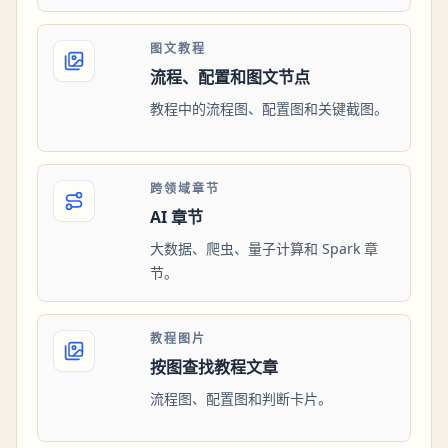
图文教程
流程、配置和图文节点
教程中的流程图、配置图和关键截图。
跨领域章节
AI 章节
大数据、爬虫、量子计算和 Spark 章
节。
教程图片
按图查找教程文章
流程图、配置图和判断卡片。