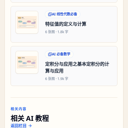
AI 线性代数必备
特征值的定义与计算
6
张图 ·
1.8k 字
AI 必备数学
定积分与应用之基本定积分的计
算与应用
6
张图 ·
1.9k 字
相关内容
相关 AI 教程
返回栏目