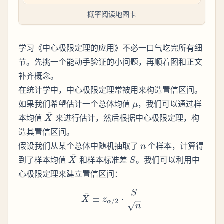
概率阅读地图卡
学习《中心极限定理的应用》不必一口气吃完所有细
节。先挑一个能动手验证的小问题，再顺着图和正文
补齐概念。
在统计学中，中心极限定理常被用来构造置信区间。
\mu
如果我们希望估计一个总体均值
，我们可以通过样
μ
ˉ
\bar{X}
本均值
来进行估计，然后根据中心极限定理，构
X
造其置信区间。
n
假设我们从某个总体中随机抽取了
个样本，计算得
n
ˉ
\bar{X}
S
到了样本均值
和样本标准差
。我们可以利用中
X
S
心极限定理来建立置信区间：
S
\bar{X} \pm z_{\alpha/2}
ˉ
±
⋅
X
z
/2
α
n