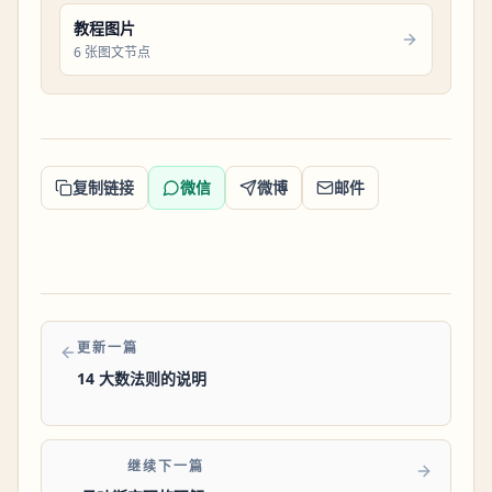
教程图片
6 张图文节点
复制链接
微信
微博
邮件
更新一篇
14 大数法则的说明
继续下一篇