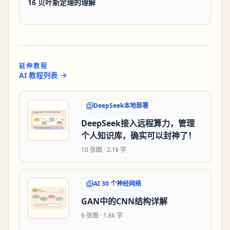
16 贝叶斯定理的理解
延伸教程
AI 教程列表
DeepSeek本地部署
DeepSeek接入远程算力，管理
个人知识库，确实可以封神了！
10
张图 ·
2.1k 字
AI 30 个神经网络
GAN中的CNN结构详解
6
张图 ·
1.6k 字