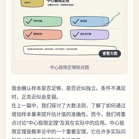
查看大图
中心极限定理核对图
我会确认样本是否足够、是否近似独立。条件不满足
时，正态近似会变弱。
在上一篇中，我们探讨了大数法则，了解了如何通过
增加样本量来提升估计值的准确性。而今，我们将重
点讨论“中心极限定理”及其在实际中的应用。中心极
限定理是概率论中的一个重要定理，它在许多实际问