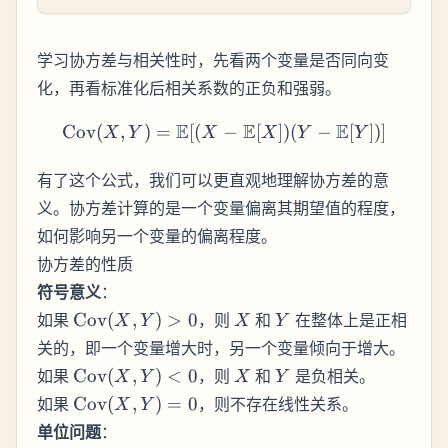
学习协方差与相关性时，先看两个变量是否同向变
化，再看标准化后相关系数的正负和强弱。
E
E
E
Cov
(
,
)
=
[(
−
\text{Cov}(X, Y) = \mat
[
])
(
−
[
])]
X
Y
X
X
Y
Y
有了这个公式，我们可以更直观地理解协方差的意
义。协方差计算的是一个变量偏离其期望值的程度，
如何影响另一个变量的偏离程度。
协方差的性质
符号意义
：
\text{Cov}
X
Y
如果
Cov
(
,
)
>
0
，则
和
在整体上是正相
X
Y
X
Y
(X, Y) > 0
关的，即一个变量增大时，另一个变量倾向于增大。
\text{Cov}
X
Y
如果
Cov
(
,
)
<
0
，则
和
是负相关。
X
Y
X
Y
(X, Y) < 0
\text{Cov}
如果
Cov
(
,
)
=
0
，则不存在线性关系。
X
Y
(X, Y) = 0
单位问题
：