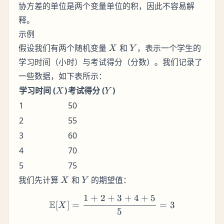
协方差的单位是两个变量单位的积，因此不容易解
释。
示例
X
Y
假设我们有两个随机变量
和
，表示一个学生的
X
Y
学习时间（小时）与考试得分（分数）。我们记录了
一些数据，如下表所示：
X
Y
学习时间 (
)
考试得分 (
)
X
Y
1
50
2
55
3
60
4
70
5
75
X
Y
我们先计算
和
的期望值：
X
Y
1
+
2
+
3
+
4
+
5
\mathbb{E}[X] = \frac{1 
E
[
]
=
=
3
X
5