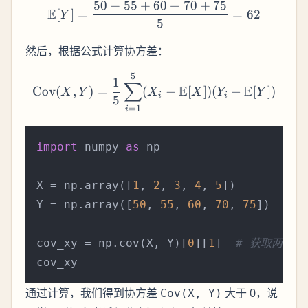
50
+
55
+
60
+
70
+
75
\mathbb{E}[Y] = \frac{50
E
[
]
=
=
62
Y
5
然后，根据公式计算协方差：
5
\text{Cov}(X, Y) = \frac
1
∑
E
E
Cov
(
,
)
=
(
−
[
])
(
−
[
])
X
Y
X
X
Y
Y
i
i
5
=
1
i
import
 numpy 
as
 np

X = np.array([
1
, 
2
, 
3
, 
4
, 
5
])

Y = np.array([
50
, 
55
, 
60
, 
70
, 
75
])

cov_xy = np.cov(X, Y)[
0
][
1
]  
# 获取两个变
通过计算，我们得到协方差
大于 0，说
Cov(X, Y)