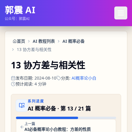
郭震 AI
公众号：郭震AI
首页
AI 教程列表
AI 概率必备
13 协方差与相关性
13 协方差与相关性
发布日期
:
2024-08-10
分类
:
AI概率论小白
预计阅读
:
4
分钟
系列进度
AI 概率必备
· 第
13
/
21
篇
上一篇
AI必备概率论小白教程：方差的性质