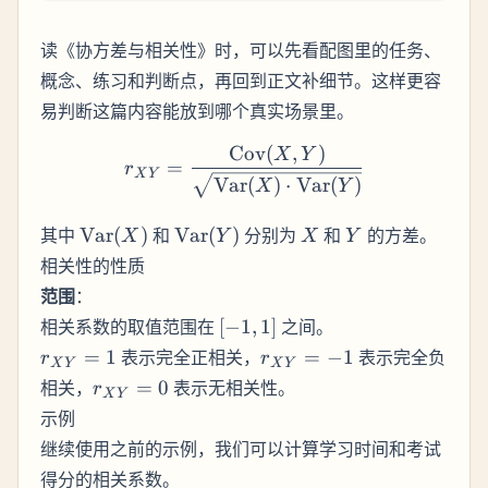
读《协方差与相关性》时，可以先看配图里的任务、
概念、练习和判断点，再回到正文补细节。这样更容
易判断这篇内容能放到哪个真实场景里。
Cov
(
,
)
r_{XY} = \frac{\text{Cov
X
Y
=
r
X
Y
Var
(
)
⋅
Var
(
)
X
Y
\text{Var}
\text{Var}
X
Y
其中
Var
(
)
和
Var
(
)
分别为
和
的方差。
X
Y
X
Y
(X)
(Y)
相关性的性质
范围
：
[-1,
相关系数的取值范围在
[
−
1
,
1
]
之间。
1]
r_{XY}
r_{XY}
=
1
表示完全正相关，
=
−
1
表示完全负
r
r
X
Y
X
Y
= 1
= -1
r_{XY}
相关，
=
0
表示无相关性。
r
X
Y
= 0
示例
继续使用之前的示例，我们可以计算学习时间和考试
得分的相关系数。