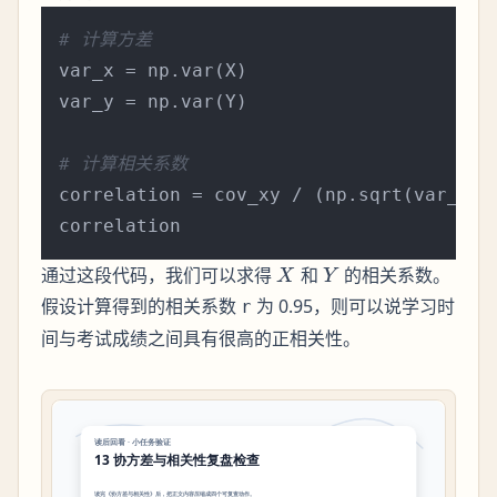
# 计算方差
var_x = np.var(X)

var_y = np.var(Y)

# 计算相关系数
correlation = cov_xy / (np.sqrt(var_x) *
X
Y
通过这段代码，我们可以求得
和
的相关系数。
X
Y
假设计算得到的相关系数
为 0.95，则可以说学习时
r
间与考试成绩之间具有很高的正相关性。