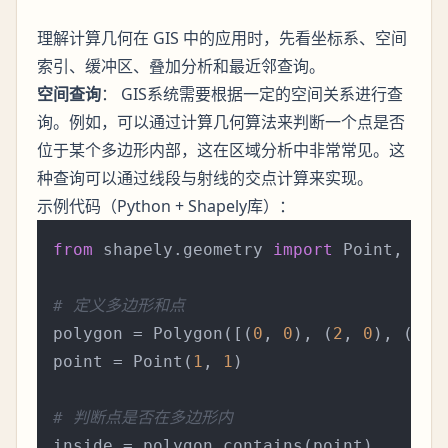
理解计算几何在 GIS 中的应用时，先看坐标系、空间
索引、缓冲区、叠加分析和最近邻查询。
空间查询
： GIS系统需要根据一定的空间关系进行查
询。例如，可以通过计算几何算法来判断一个点是否
位于某个多边形内部，这在区域分析中非常常见。这
种查询可以通过线段与射线的交点计算来实现。
示例代码（Python + Shapely库）：
from
 shapely.geometry 
import
 Point, Poly
# 定义多边形和点
polygon = Polygon([(
0
, 
0
), (
2
, 
0
), (
2
, 
point = Point(
1
, 
1
)

# 判断点是否在多边形内