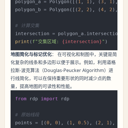
polygon_a = Polygon([(
1
, 
1
), (
3
, 
1
), (
3
polygon_b = Polygon([(
2
, 
2
), (
4
, 
2
), (
4
# 计算交集
print
(
f"交集区域: 
{intersection}
"
地图简化与标记优化
： 在可视化和制图中，关键是简
化复杂的线条和多边形以便于展示。例如，利用道格
拉斯-波克算法（Douglas-Peucker Algorithm）进
行线简化，可以在保持重要形状的同时减少点的数
量，提高地图的可读性和性能。
from
 rdp 
import
 rdp

# 原始线段
points = [(
0
, 
0
), (
1
, 
0.5
), (
2
, 
1
), (
3
,