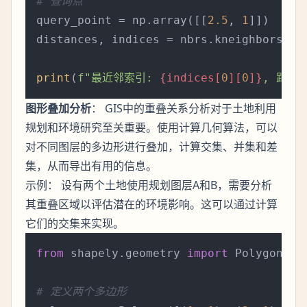
# 查询点
query_point = np.array([[
2.5
, 
1
]])

distances, indices = nbrs.kneighbors(que
print
(
f"最近邻索引: 
{indices[
0
][
0
]}
, 距离:
图形叠加分析
： GIS中的重叠关系分析对于土地利用
规划和环境研究至关重要。使用计算几何算法，可以
对不同图层的多边形进行叠加，计算交集、并集和差
集，从而导出有用的信息。
示例： 设有两个土地使用规划图层A和B，需要分析
其重叠区域以评估潜在的环境影响。这可以通过计算
它们的交集来实现。
from
 shapely.geometry 
import
 Polygon

# 定义两个多边形