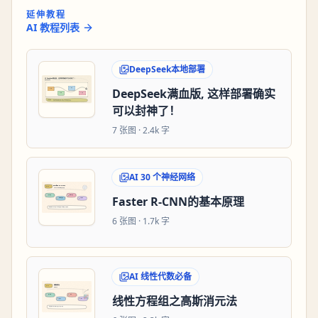
延伸教程
AI 教程列表
DeepSeek本地部署
DeepSeek满血版, 这样部署确实
可以封神了！
7
张图 ·
2.4k 字
AI 30 个神经网络
Faster R-CNN的基本原理
6
张图 ·
1.7k 字
AI 线性代数必备
线性方程组之高斯消元法