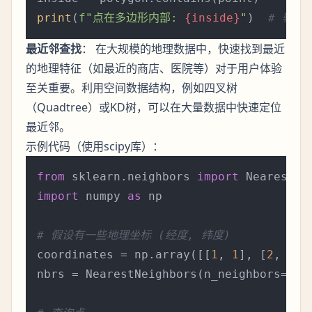
print
(
f"点在多边形内部: 
{inside}
"
)  
# 输出:
最近邻查找
： 在大规模的地理数据中，快速找到最近
的地理特征（如最近的商店、医院等）对于用户体验
至关重要。利用空间数据结构，例如四叉树
（Quadtree）或KD树，可以在大量数据中快速定位
最近邻。
示例代码（使用scipy库）：
from
 sklearn.neighbors 
import
import
 numpy 
as
 np

# 假设有一些地理坐标 (经度, 纬度)
coordinates = np.array([[
1
, 
1
], [
2
, 
1
],
nbrs = NearestNeighbors(n_neighbors=
1
).