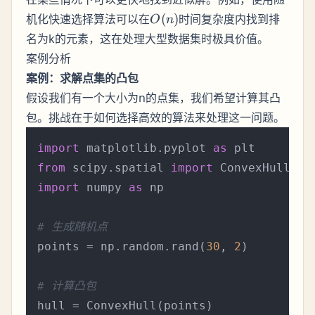
O(n)
机化快速选择算法可以在
(
)
时间复杂度内找到排
O
n
名为k的元素，这在处理大型数据集时极具价值。
案例分析
案例：求解点集的凸包
假设我们有一个大小为n的点集，我们希望计算其凸
包。挑战在于如何选择高效的算法来处理这一问题。
import
 matplotlib.pyplot 
as
from
 scipy.spatial 
import
import
 numpy 
as
 np

# 生成随机点
points = np.random.rand(
30
, 
2
)

# 计算凸包
hull = ConvexHull(points)
