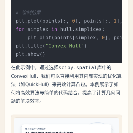
# 绘制结果
plt.plot(points[:, 
0
], points[:, 
1
], 
'o
for
 simplex 
in
 hull.simplices:

    plt.plot(points[simplex, 
0
], points
plt.title(
"Convex Hull"
)

在此示例中，通过选择
库中的
scipy.spatial
ConvexHull，我们可以直接利用其内部实现的优化算
法（如QuickHull）来高效计算凸包。本例展示了如
何将高效算法与简单的代码结合，提高了计算几何问
题的解决效率。