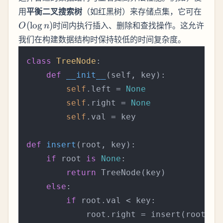
O(\l
用
平衡二叉搜索树
（如红黑树）来存储点集，它可在
n)
(
lo
g
)
时间内执行插入、删除和查找操作。这允许
O
n
我们在构建数据结构时保持较低的时间复杂度。
class
TreeNode
:

def
__init__
(
self, key
):

self
.left = 
None
self
.right = 
None
self
.val = key

def
insert
(
root, key
):

if
 root 
is
None
:

return
 TreeNode(key)

else
:

if
 root.val < key:

            root.right = insert(root.rig