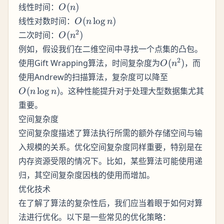
n)
O(n)
线性时间：
(
)
O
n
O(n
线性对数时间：
(
lo
g
)
O
n
n
\log
O(n^2)
2
二次时间：
(
)
O
n
n)
例如，假设我们在二维空间中寻找一个点集的凸包。
O(n^2)
2
使用Gift Wrapping算法，时间复杂度为
(
)
，而
O
n
O(n
使用Andrew的扫描算法，复杂度可以降至
\log
(
lo
g
)
。这种性能提升对于处理大型数据集尤其
O
n
n
n)
重要。
空间复杂度
空间复杂度描述了算法执行所需的额外存储空间与输
入规模的关系。优化空间复杂度同样重要，特别是在
内存资源受限的情况下。比如，某些算法可能使用递
归，其空间复杂度因栈的使用而增加。
优化技术
在了解了算法的复杂性后，我们应当着眼于如何对算
法进行优化。以下是一些常见的优化策略：