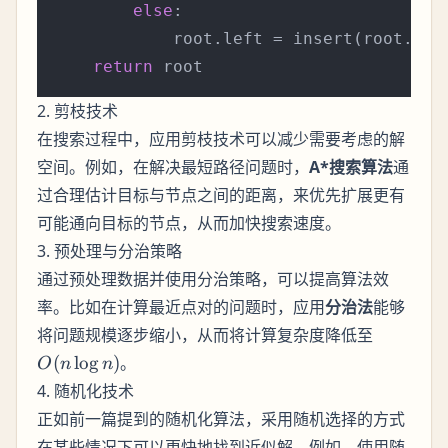
else
:

            root.left = insert(root.left
return
2. 剪枝技术
在搜索过程中，应用剪枝技术可以减少需要考虑的解
空间。例如，在解决最短路径问题时，
A*搜索算法
通
过合理估计目标与节点之间的距离，来优先扩展更有
可能通向目标的节点，从而加快搜索速度。
3. 预处理与分治策略
通过预处理数据并使用分治策略，可以提高算法效
率。比如在计算最近点对的问题时，应用
分治法
能够
O(n
将问题规模逐步缩小，从而将计算复杂度降低至
\log
(
lo
g
)
。
O
n
n
n)
4. 随机化技术
正如前一篇提到的随机化算法，采用随机选择的方式
在某些情况下可以更快地找到近似解。例如，使用随