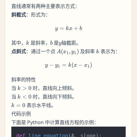
直线通常有两种主要表示方式：
斜截式
：形式为：
=
y = kx + b
+
y
k
x
b
k
b
y
其中，
是斜率，
是
轴截距。
k
b
y
A(x_1,
k
点斜式
：通过一个点
(
,
)
及斜率
表示为：
A
x
y
k
1
1
y_1)
−
=
y - y_1 = k(x - x_1)
(
−
)
y
y
k
x
x
1
1
斜率的特性
k
当
>
0
时，直线向上倾斜。
k
>
k
当
<
0
时，直线向下倾斜。
k
0
<
k
=
0
表示水平线。
k
0
=
代码示例
0
下面是 Python 中计算直线方程的示例：
def
line_equation
(
A, slope
):
