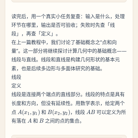
读完后，用一个真实小任务复查：输入是什么，处理
环节在哪里，输出是否可验收；失败时先查「线
段」，再查「定义」。
在上一篇教程中，我们讨论了基础概念之“点和向
量”。这一部分将继续探讨计算几何中的基础概念——
与
。线段和直线是构建几何形状的基本元
线段
直线
素，也是后续多边形与多面体研究的基础。
线段
定义
是连接两个端点的直线部分。线段的特点是具有
线段
和
，但没有延续性。用数学表示，给定两个
长度
方向
A(x_1,
B(x_2,
AB
点
(
,
)
和
(
,
)
，线段
可以定义为所
A
x
y
B
x
y
A
B
1
1
2
2
y_1)
y_2)
A
B
有落在
和
之间的点的集合。
A
B