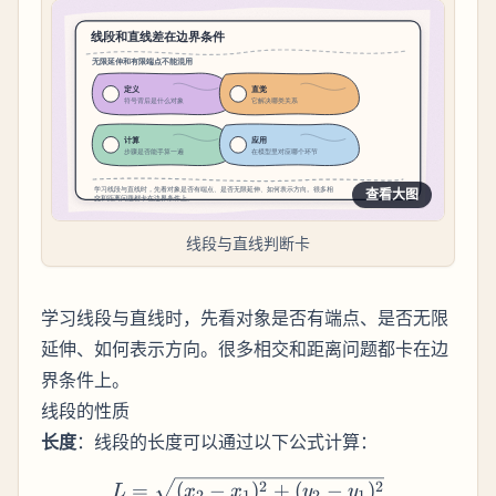
查看大图
线段与直线判断卡
学习线段与直线时，先看对象是否有端点、是否无限
延伸、如何表示方向。很多相交和距离问题都卡在边
界条件上。
线段的性质
长度
：线段的长度可以通过以下公式计算：
L = \sqrt{(x_2 - x_1)^2 + 
2
2
=
(
−
)
+
(
−
)
L
x
x
y
y