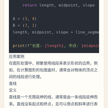
return
 length, midpoint, slope

A = (
3
, 
4
)

B = (
7
, 
1
)

length, midpoint, slope = line_segment_p
print
(
f"长度: 
{length}
, 中点: 
{midpoint}
应用案例
在图形处理中，频繁使用线段来表示形状的边界。例
如，在计算图形的包围盒时，通常会对物体的顶点之
间的线段进行处理。
直线
定义
是一个无限延伸的线，通常是由一条线段延伸而
直线
来。直线没有起点和终点，且可以用点和斜率进行表