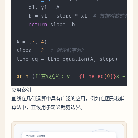
    x1, y1 = A

    b = y1 - slope * x1  
# 根据斜截式算出
return
 slope, b

A = (
3
, 
4
)

slope = 
2
# 假设斜率为2
line_eq = line_equation(A, slope)

print
(
f"直线方程: y = 
{line_eq[
0
]}
x + 
{li
应用案例
直线在几何运算中具有广泛的应用，例如在图形裁剪
算法中，直线用于定义裁剪边界。