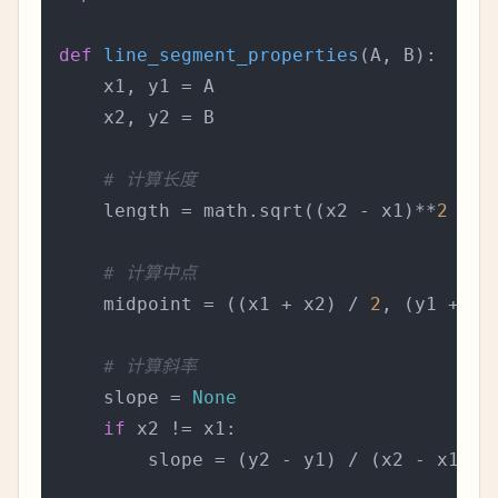
def
line_segment_properties
(
A, B
):

    x1, y1 = A

    x2, y2 = B

# 计算长度
    length = math.sqrt((x2 - x1)**
2
 + (
# 计算中点
    midpoint = ((x1 + x2) / 
2
, (y1 + y2
# 计算斜率
    slope = 
None
if
 x2 != x1:

        slope = (y2 - y1) / (x2 - x1)
