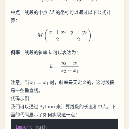
2
1
2
1
M
中点
：线段的中点
的坐标可以通过以下公式计
M
算：
+
+
M\left(\frac{x_1 + x_2}{2
(
)
x
x
y
y
1
2
1
2
,
M
2
2
k
斜率
：线段的斜率
可以表达为：
k
−
y
y
k = \frac{y_2 - y_1}{x_2 
2
1
=
k
−
x
x
2
1
x_2
注意，当
=
时，斜率是无定义的，这时线段
x
x
2
1
=
是一条垂直线。
x_1
代码示例
我们可以通过 Python 来计算线段的长度和中点。下
面的代码展示了如何实现这一点：
import
 math
