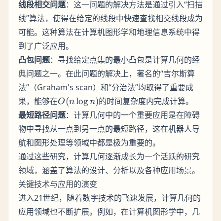
线段相交问题
：这一问题的解决方法是通过引入“扫描
线”算法，使得在给定的线段中快速查找相交线段成为
可能。这种算法在计算机图形学和地理信息系统中得
到了广泛应用。
凸包问题
：寻找给定点集的最小凸包是计算几何的经
典问题之一。在此问题的解决上，著名的“吉尔斯算
法”（Graham's scan）和“分治法”均取得了重要成
O(n
果，能够在
(
lo
g
)
的时间复杂度内完成计算。
O
n
n
\log
最短路径问题
：计算几何中的一个重要应用是在障碍
n)
物中寻找从一点到另一点的最短路径，这在机器人导
航和图形处理等领域中都是极为重要的。
通过这些研究，计算几何逐渐成长为一个活跃的研究
领域，涵盖了算法的设计、分析以及各种应用场景。
关键技术与应用的演变
进入21世纪，随着数字技术的飞速发展，计算几何的
应用领域也不断扩展。例如，在计算机图形学中，几