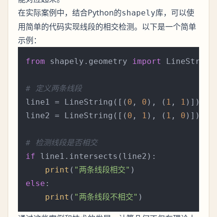
在实际案例中，结合Python的
库，可以使
shapely
用简单的代码实现线段的相交检测。以下是一个简单
示例：
from
 shapely.geometry 
import
 LineString

# 定义两条线段
line1 = LineString([(
0
, 
0
), (
1
, 
1
)])

line2 = LineString([(
0
, 
1
), (
1
, 
0
)])

# 检测线段是否相交
if
 line1.intersects(line2):

print
(
"两条线段相交"
else
:

print
(
"两条线段不相交"