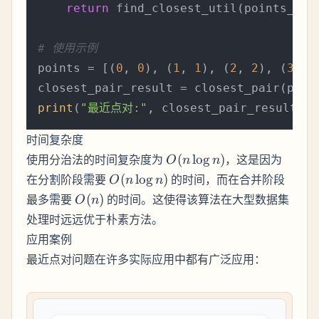
return
 find_closest_util(points_sort
# 使用示例
points = [(
0
, 
0
), (
1
, 
1
), (
2
, 
2
), (
3
, 
1
print
(
"最近点对:"
, closest_pair_result[:
2
时间复杂度
O(n
使用分治法的时间复杂度为
(
lo
g
)
，这是因为
O
n
n
\log
O(n
在分割阶段需要
(
lo
g
)
的时间，而在合并阶段
O
n
n
n)
\log
O(n)
最多需要
(
)
的时间。这使得该算法在大型数据集
O
n
n)
处理时远远优于朴素方法。
应用案例
最近点对问题在许多实际应用中都有广泛应用：