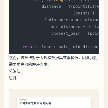
            distance = ((points[i][
0
] -
                         (points[i][
1
] 
if
 distance < min_distance:

                min_distance = distance

                closest_pair = (points[i
return
然而，该算法对于大规模数据集效率极低，因此我们
需要更高效的解决方案。
分治法
思路