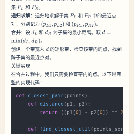
P_L
P_R
集
和
。
P
P
L
R
P_L
P_R
递归求解
：递归地求解子集
和
中的最近点
P
P
L
R
(p_{L1},
(p_{R1},
对，分别记为
(
,
)
和
(
,
)
。
p
p
p
p
1
2
1
2
L
L
R
R
p_{L2})
p_{R2})
d_L
d_R
d =
合并
：设
和
为子集的最小距离。取
=
d
d
d
L
R
\min(d_L,
min
(
,
)
。
d
d
L
R
d_R)
d
创建一个带宽为
的矩形带，检查该带内的点，找到
d
跨子集的最近点对。
关键实现
在合并过程中，我们只需要检查带内的点。以下是完
整的实现代码：
def
closest_pair
(
points
):

def
distance
(
p1, p2
):

return
 ((p1[
0
] - p2[
0
]) ** 
2
 + 
def
find_closest_util
(
points_sorted