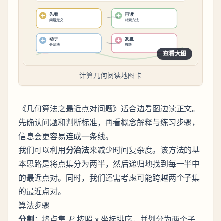
查看大图
计算几何阅读地图卡
《几何算法之最近点对问题》适合边看图边读正文。
先确认问题和判断标准，再看概念解释与练习步骤，
信息会更容易连成一条线。
我们可以利用
分治法
来减少时间复杂度。该方法的基
本思路是将点集分为两半，然后递归地找到每一半中
的最近点对。同时，我们还需考虑可能跨越两个子集
的最近点对。
算法步骤
P
分割
：将点集
按照 x 坐标排序，并划分为两个子
P