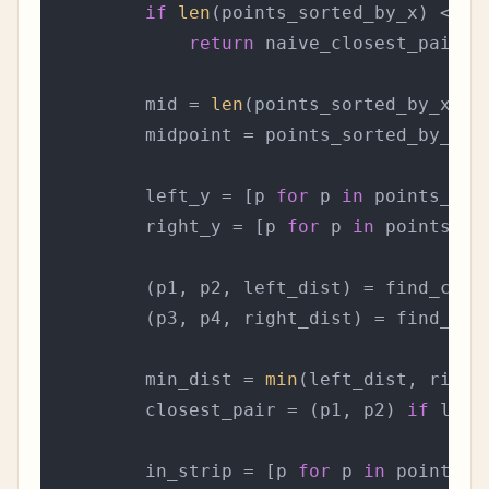
if
len
(points_sorted_by_x) <= 
3
:
return
 naive_closest_pair(po
        mid = 
len
(points_sorted_by_x) /
        midpoint = points_sorted_by_x[mi
        left_y = [p 
for
 p 
in
 points_sor
        right_y = [p 
for
 p 
in
 points_so
        (p1, p2, left_dist) = find_clos
        (p3, p4, right_dist) = find_clo
        min_dist = 
min
(left_dist, right_
        closest_pair = (p1, p2) 
if
 left
        in_strip = [p 
for
 p 
in
 points_s