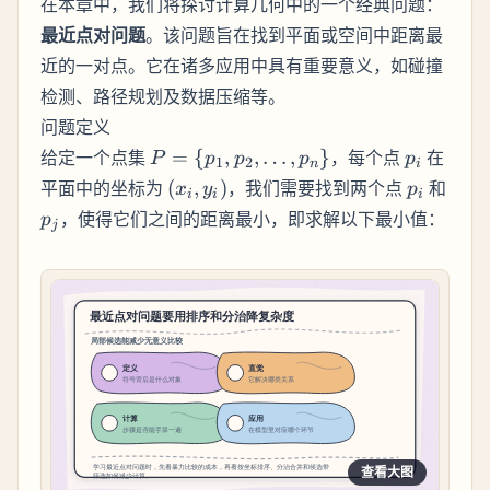
在本章中，我们将探讨计算几何中的一个经典问题：
最近点对问题
。该问题旨在找到平面或空间中距离最
近的一对点。它在诸多应用中具有重要意义，如碰撞
检测、路径规划及数据压缩等。
问题定义
P = \
p_i
给定一个点集
=
{
,
,
…
,
}
，每个点
在
P
p
p
p
p
1
2
n
i
{p_1,
(x_i,
p_i
平面中的坐标为
(
,
)
，我们需要找到两个点
和
x
y
p
i
i
i
p_2,
y_i)
p_j
，使得它们之间的距离最小，即求解以下最小值：
p
j
\ldots,
p_n\}
查看大图