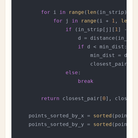
for
 i 
in
range
(
len
(in_strip)):

for
 j 
in
range
(i + 
1
, 
len
(i
if
 (in_strip[j][
1
] - in
                    d = distance(in_stri
if
 d < min_dist:

                        min_dist = d

                        closest_pair = (
else
:

break
return
 closest_pair[
0
], closest
    points_sorted_by_x = 
sorted
(points,
    points_sorted_by_y = 
sorted
(points,