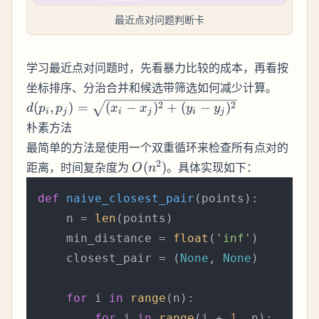
最近点对问题判断卡
学习最近点对问题时，先看暴力比较的成本，再看按
坐标排序、分治合并和候选带筛选如何减少计算。
d(p_i,
2
2
(
,
)
=
(
−
)
+
(
−
)
d
p
p
x
x
y
y
i
j
i
j
i
j
p_j) =
朴素方法
\sqrt{(x_i
最简单的方法是使用一个双重循环来检查所有点对的
- x_j)^2
O(n^2)
2
距离，时间复杂度为
(
)
。具体实现如下：
O
n
+ (y_i -
y_j)^2}
def
naive_closest_pair
(
points
):

    n = 
len
(points)

    min_distance = 
float
(
'inf'
)

    closest_pair = (
None
, 
None
)

for
 i 
in
range
(n):

for
 j 
in
range
(i + 
1
, n):
