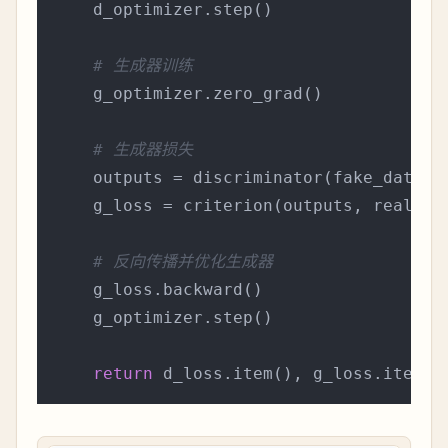
    d_optimizer.step()

# 生成器训练
    g_optimizer.zero_grad()

# 生成器损失
    outputs = discriminator(fake_data)

    g_loss = criterion(outputs, real_lab
# 反向传播并优化生成器
    g_loss.backward()

    g_optimizer.step()

return