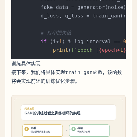
        fake_data = generator(noise)   
        d_loss, g_loss = train_gan(real_
# 打印损失值
if
 (i+
1
) % log_interval == 
0
:

print
(
f'Epoch [
{epoch+
1
}
/
{n
训练具体实现
接下来，我们将具体实现
函数，该函数
train_gan
将会实现前述的训练优化步骤。