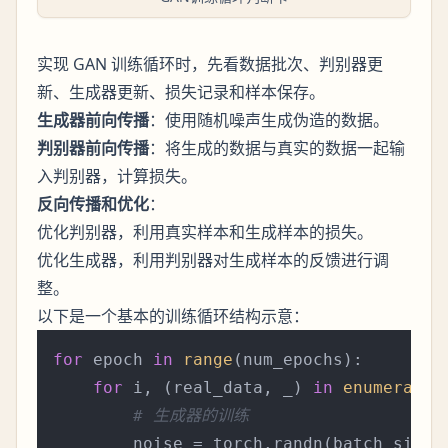
实现 GAN 训练循环时，先看数据批次、判别器更
新、生成器更新、损失记录和样本保存。
生成器前向传播
：使用随机噪声生成伪造的数据。
判别器前向传播
：将生成的数据与真实的数据一起输
入判别器，计算损失。
反向传播和优化
：
优化判别器，利用真实样本和生成样本的损失。
优化生成器，利用判别器对生成样本的反馈进行调
整。
以下是一个基本的训练循环结构示意：
for
 epoch 
in
range
(num_epochs):

for
 i, (real_data, _) 
in
enumerate
(
# 生成器的训练
        noise = torch.randn(batch_size,