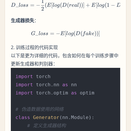
1
D\_loss = -\frac{1}{2}
_
=
−
(
[
(
(
))]
+
[
(
1
−
(
D
l
oss
E
l
o
g
D
re
a
l
E
l
o
g
D
f
a
2
生成器损失
：
_
=
−
[
G\_loss = -E[log(D(fake))]
(
(
))]
G
l
oss
E
l
o
g
D
f
ak
e
2. 训练过程的代码实现
以下是更为详细的代码，包含如何在每个训练步骤中
更新生成器和判别器：
import
import
 torch.nn 
as
import
 torch.optim 
as
 optim

# 伪造数据使用的网络
class
Generator
(nn.Module):

# 定义生成器结构