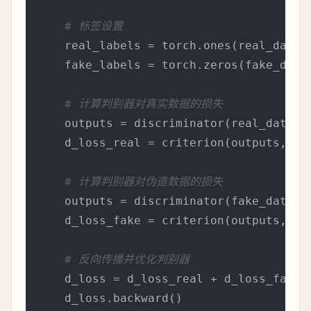
# 标签设置
    real_labels = torch.ones(real_data.
    fake_labels = torch.zeros(fake_data
# 计算判别器对真实数据的损失
    outputs = discriminator(real_data)

    d_loss_real = criterion(outputs, rea
# 计算判别器对伪造数据的损失
    outputs = discriminator(fake_data.de
    d_loss_fake = criterion(outputs, fak
# 反向传播并优化判别器
    d_loss = d_loss_real + d_loss_fake

    d_loss.backward()
