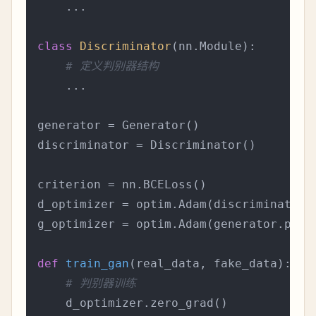
    ...

class
Discriminator
(nn.Module):

# 定义判别器结构
    ...

generator = Generator()

discriminator = Discriminator()

criterion = nn.BCELoss() 

d_optimizer = optim.Adam(discriminator.
g_optimizer = optim.Adam(generator.para
def
train_gan
(
real_data, fake_data
):

# 判别器训练
    d_optimizer.zero_grad()
