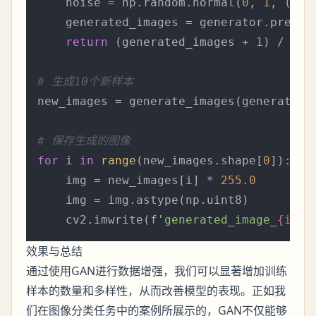
    noise = np.random.normal(
0
, 
1
, (n_s
    generated_images = generator.predict
return
 (generated_images + 
1
) / 
2.0
# 生成10个新样本
new_images = generate_images(generator,
# 保存生成的图像
for
 i 
in
range
(new_images.shape[
0
]):

    img = new_images[i] * 
255.0
    img = img.astype(np.uint8)

    cv2.imwrite(
f'generated_image_
{i}
.p
效果与总结
通过使用GAN进行数据增强，我们可以显著增加训练
样本的数量和多样性，从而改善模型的表现。正如我
们在图像分类任务中的案例所展示的，GAN不仅能够