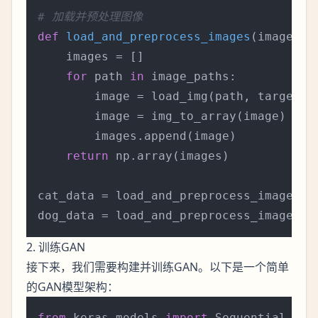
# 加载并预处理图像
def
load_and_preprocess_images
(
image_pa
    images = []

for
 path 
in
 image_paths:

        image = load_img(path, target_s
        image = img_to_array(image) / 
2
        images.append(image)

return
 np.array(images)

cat_data = load_and_preprocess_images(ca
2. 训练GAN
接下来，我们需要构建并训练GAN。以下是一个简单
的GAN模型架构：
from
 keras.models 
import