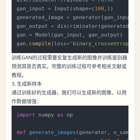
gan_input = Input(shape=(
100
,))

generated_image = generator(gan_input)

gan_output = discriminator(generated_ima
gan = Model(gan_input, gan_output)

gan.
compile
(loss=
'binary_crossentropy'
,
训练GAN的过程需要反复生成新的图像并训练鉴别器
预测其是否真实。完整的训练过程可参考相关文献或
教程。
3. 生成新样本
通过训练好的生成器，我们可以生成新的图像，以用
作数据增强：
import
 numpy 
as
 np

def
generate_images
(
generator, n_sample