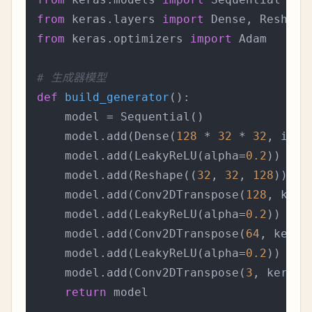
from
 keras.layers 
import
from
 keras.optimizers 
import
 Adam

# 生成器模型
def
build_generator
():

    model = Sequential()

    model.add(Dense(
128
 * 
32
 * 
32
, inpu
    model.add(LeakyReLU(alpha=
0.2
))

    model.add(Reshape((
32
, 
32
, 
128
)))

    model.add(Conv2DTranspose(
128
, kern
    model.add(LeakyReLU(alpha=
0.2
))

    model.add(Conv2DTranspose(
64
, kerne
    model.add(LeakyReLU(alpha=
0.2
))

    model.add(Conv2DTranspose(
3
, kernel
return
 model
