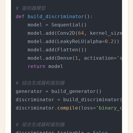
# 鉴别器模型
def
build_discriminator
():

    model = Sequential()

    model.add(Conv2D(
64
, kernel_size=
3
,
    model.add(LeakyReLU(alpha=
0.2
))

    model.add(Flatten())

    model.add(Dense(
1
, activation=
'sigm
return
 model

# 结合生成器和鉴别器
generator = build_generator()

discriminator = build_discriminator()

discriminator.
compile
(loss=
'binary_cros
# 组合生成器和鉴别器
discriminator.trainable = 
False