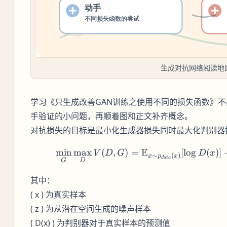
生成对抗网络阅读地
学习《只生成改善GAN训练之使用不同的损失函数》
手验证的小问题，再顺着图和正文补齐概念。
对抗损失的目标是最小化生成器损失同时最大化判别器
E
min
max
(
,
)
=
[
lo
g
\min_
(
)]
V
D
G
D
x
∼
(
)
x
p
x
d
a
t
a
G
D
其中：
( x ) 为真实样本
( z ) 为从潜在空间生成的噪声样本
( D(x) ) 为判别器对于真实样本的预测值