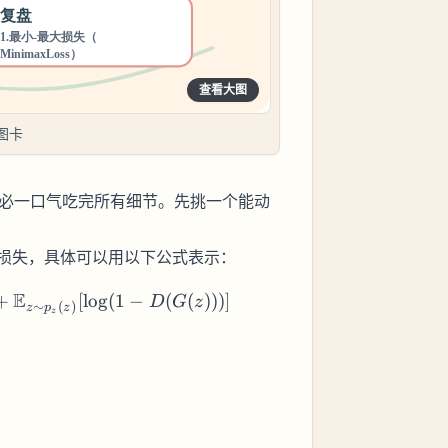
查看大图
图卡
不必一口气吃完所有细节。先挑一个能动
损失，具体可以用以下公式表示：
E
G \max_D V(D, G) = \mathbb{E}_{x \sim p_{data}(x)
+
[
lo
g
(
1
−
(
(
)))]
D
G
z
∼
(
)
z
p
z
z