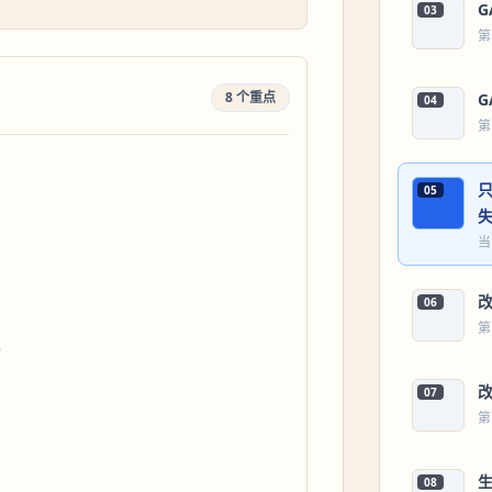
03
第
8 个重点
04
第
05
当
06
第
)
改
07
第
08