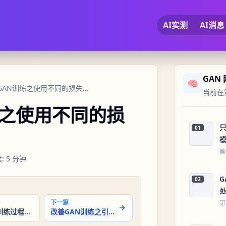
AI实测
AI消息
GAN
🧠
13 只生成改善GAN训练之使用不同的损失函数
当前在第
练之使用不同的损
01
第
读
:
5
分钟
02
下一篇
第
GAN网络训练过程之模型评估
改善GAN训练之引入正则化技术