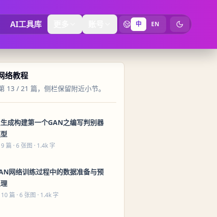
AI工具库
更多
账号
中
EN
切换为暗黑
 网络教程
 13 / 21 篇，侧栏保留附近小节。
只生成构建第一个GAN之编写判别器
模型
 9 篇
· 6 张图 · 1.4k 字
GAN网络训练过程中的数据准备与预
处理
 10 篇
· 6 张图 · 1.4k 字