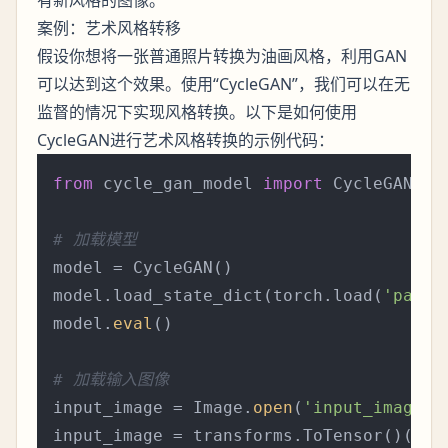
案例：艺术风格转移
假设你想将一张普通照片转换为油画风格，利用GAN
可以达到这个效果。使用“CycleGAN”，我们可以在无
监督的情况下实现风格转换。以下是如何使用
CycleGAN进行艺术风格转换的示例代码：
from
 cycle_gan_model 
import
 CycleGAN  
#
# 加载模型
model = CycleGAN()

model.load_state_dict(torch.load(
'path_
model.
eval
()

# 加载输入图像
input_image = Image.
open
(
'input_image.j
input_image = transforms.ToTensor()(inp