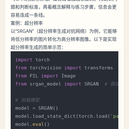
题和判断标准，再看概念解释与练习步骤，信息会更
容易连成一条线。
案例：超分辨率
以“SRGAN”（超分辨率生成对抗网络）为例，它能够
将低分辨率的图片转化为高分辨率图像。以下是实现
超分辨率生成的简单示范：
import
from
 torchvision 
import
from
 PIL 
import
from
 srgan_model 
import
 SRGAN  
# 假设有一
# 加载模型
model = SRGAN()

model.load_state_dict(torch.load(
'path_
model.
eval
()
