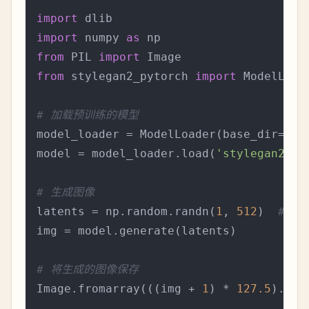
import
import
 numpy 
as
from
 PIL 
import
from
 stylegan2_pytorch 
import
 ModelLoade
# 加载预训练的模型
model_loader = ModelLoader(base_dir=
'pa
model = model_loader.load(
'stylegan2'
)

# 生成图像
latents = np.random.randn(
1
, 
512
)  
# la
img = model.generate(latents)

# 将生成的图像保存
Image.fromarray(((img + 
1
) * 
127.5
).ast