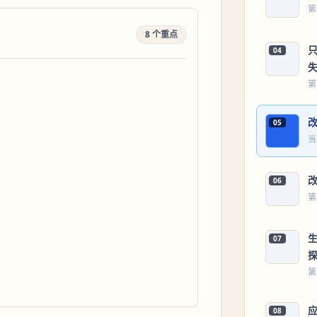
第
8 个重点
04
第
05
当
改
06
第
07
第
08