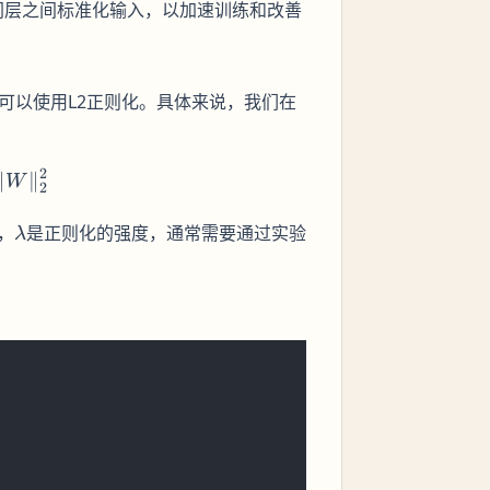
同层之间标准化输入，以加速训练和改善
可以使用L2正则化。具体来说，我们在
2
{\text{original}} + \lambda \cdot \| W \|_2^2
∥
∥
W
2
\lambda
，
是正则化的强度，通常需要通过实验
λ