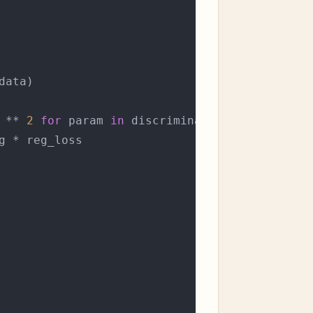
ata)

 ** 
2
for
 param 
in
 discriminator.parameters()
g * reg_loss
