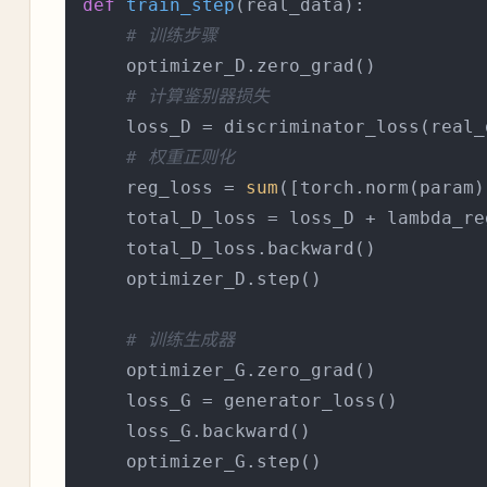
def
train_step
(
real_data
):

# 训练步骤
    optimizer_D.zero_grad()

# 计算鉴别器损失
    loss_D = discriminator_loss(real_d
# 权重正则化
    reg_loss = 
sum
([torch.norm(param)
    total_D_loss = loss_D + lambda_re
    total_D_loss.backward()

    optimizer_D.step()

# 训练生成器
    optimizer_G.zero_grad()

    loss_G = generator_loss()

    loss_G.backward()
