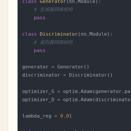
class
Generator
(nn.Module):

# 生成器网络结构
pass
class
Discriminator
(nn.Module):

# 鉴别器网络结构
pass
generator = Generator()

discriminator = Discriminator()

optimizer_G = optim.Adam(generator.pa
optimizer_D = optim.Adam(discriminato
lambda_reg = 
0.01