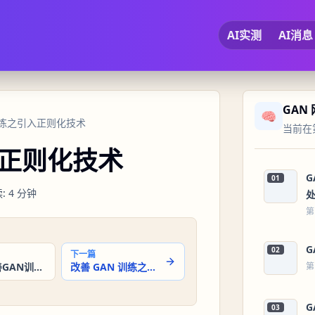
AI实测
AI消息
GAN
🧠
N训练之引入正则化技术
当前在第
入正则化技术
01
读
:
4
分钟
第
02
下一篇
只生成改善GAN训练之使用不同的损失函数
改善 GAN 训练之模型架构的变化
第
03