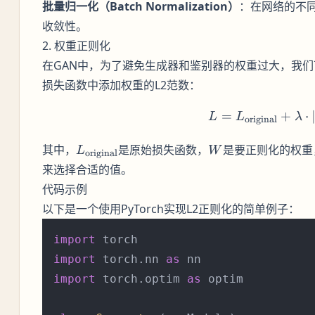
批量归一化（Batch Normalization）
：在网络的不
收敛性。
2. 权重正则化
在GAN中，为了避免生成器和鉴别器的权重过大，我们
损失函数中添加权重的L2范数：
=
L = L_
+
⋅
L
L
λ
original
L_{\text{original}}
W
其中，
是原始损失函数，
是要正则化的权重
L
W
original
来选择合适的值。
代码示例
以下是一个使用PyTorch实现L2正则化的简单例子：
import
import
 torch.nn 
as
import
 torch.optim 
as
 optim
