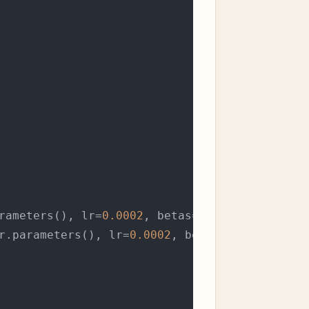
rameters(), lr=
0.0002
, betas=(
0.5
, 
0.999
))

r.parameters(), lr=
0.0002
, betas=(
0.5
, 
0.999
)