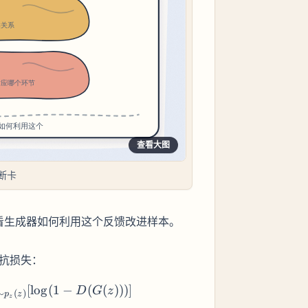
查看大图
断卡
再看生成器如何利用这个反馈改进样本。
对抗损失：
al{L}(D, G) = \mathbb{E}_{x \sim p_{data}(x)} [\l
[
lo
g
(
1
−
(
(
)))]
D
G
z
∼
(
)
p
z
z