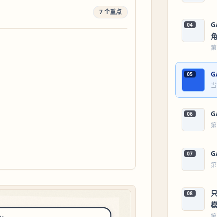
7 个重点
04
第
05
当
06
第
07
第
08
第