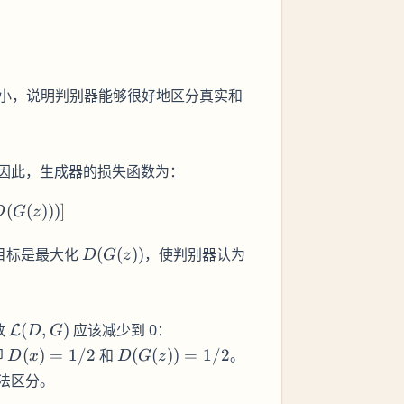
越小，说明判别器能够很好地区分真实和
因此，生成器的损失函数为：
cal{L}(G) = \mathbb{E}_{z \sim p_z(z)} [\log (D(G(
(
(
)))]
D
G
z
D(G(z))
目标是最大化
(
(
))
，使判别器认为
D
G
z
\mathcal{L}
数
(
,
)
应该减少到 0：
L
D
G
(D, G)
D(x)
D(G(z))
即
(
)
=
1/2
和
(
(
))
=
1/2
。
D
x
D
G
z
=
= 1/2
法区分。
1/2