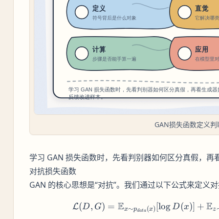
GAN损失函数定义判
学习 GAN 损失函数时，先看判别器如何区分真假，
对抗损失函数
GAN 的核心思想是“对抗”。我们通过以下公式来定义
E
E
(
,
)
=
[
lo
g
(
)]
\mathc
+
L
D
G
D
x
∼
(
)
x
p
x
z
d
a
t
a