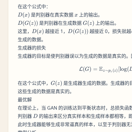
在这个公式中：
D(x)
x
(
)
是判别器在真实数据
上的输出。
D
x
x
D(G(z))
G(z)
(
(
))
是判别器在生成数据
(
)
上的输出。
D
G
z
G
z
D(x)
D(G(z))
这里，
(
)
越接近 1，
(
(
))
越接近 0，损失就
D
x
D
G
z
生成的数据。
生成器的损失
生成器的目标是使判别器误以为生成的数据是真实的。
E
(
)
=
\math
[
lo
g
(
L
G
∼
(
)
z
p
z
z
G(z)
在这个公式中，
(
)
是生成器生成的数据。生成器的
G
z
这些生成的数据是真实的。
最优解
在理论上，当 GAN 的训练达到平衡状态时，总损失函
D
判别器
的输出来区分真实样本和生成样本都相等，
D
此时生成器能够生成非常逼真的样本，以至于判别器无