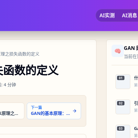
AI实测
AI消息
GAN
🧠
本原理之损失函数的定义
当前在第
失函数的定义
01
读
:
4
分钟
第
02
下一篇
第
GAN的基本原理之生成器和判别器的角色
GAN的基本原理：对抗训练的流程
G
03
第