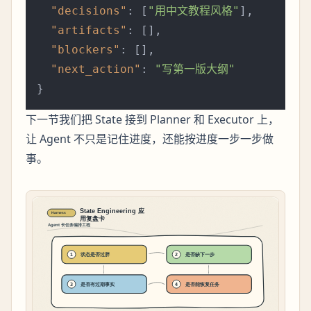
"decisions"
:
[
"用中文教程风格"
]
,
"artifacts"
:
[
]
,
"blockers"
:
[
]
,
"next_action"
:
"写第一版大纲"
}
下一节我们把 State 接到 Planner 和 Executor 上，
让 Agent 不只是记住进度，还能按进度一步一步做
事。