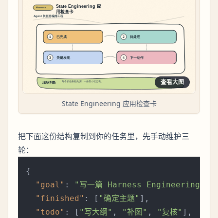
查看大图
State Engineering 应用检查卡
把下面这份结构复制到你的任务里，先手动维护三
轮：
{
"goal"
:
"写一篇 Harness Engineering 教
"finished"
:
[
"确定主题"
]
,
"todo"
:
[
"写大纲"
,
"补图"
,
"复核"
]
,