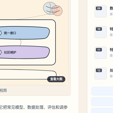
09
第
10
第
11
第
12
第
查看大图
流程图
工具箱：它把常见模型、数据处理、评估和调参