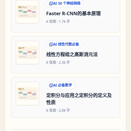
AI 30 个神经网络
Faster R-CNN的基本原理
6
张图 ·
1.7k 字
AI 线性代数必备
线性方程组之高斯消元法
6
张图 ·
2.3k 字
AI 必备数学
定积分与应用之定积分的定义及
性质
6
张图 ·
2.0k 字