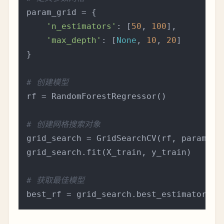
param_grid = {

'n_estimators'
: [
50
, 
100
],

'max_depth'
: [
None
, 
10
, 
20
]

}

# 创建模型
rf = RandomForestRegressor()

# 创建网格搜索对象
grid_search = GridSearchCV(rf, param_gr
grid_search.fit(X_train, y_train)

# 获取最佳模型