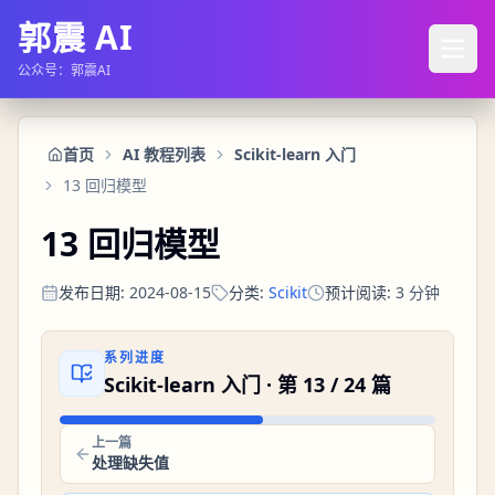
郭震 AI
公众号：郭震AI
首页
AI 教程列表
Scikit-learn 入门
13 回归模型
13 回归模型
发布日期
:
2024-08-15
分类
:
Scikit
预计阅读
:
3
分钟
系列进度
Scikit-learn 入门
· 第
13
/
24
篇
上一篇
处理缺失值