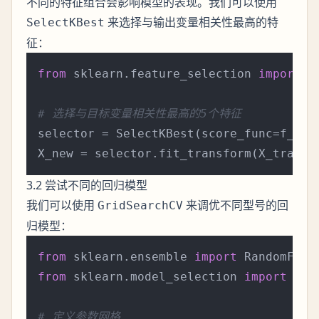
不同的特征组合会影响模型的表现。我们可以使用
来选择与输出变量相关性最高的特
SelectKBest
征：
from
 sklearn.feature_selection 
import
 S
# 选择与目标变量相关性最高的5个特征
selector = SelectKBest(score_func=f_reg
3.2 尝试不同的回归模型
我们可以使用
来调优不同型号的回
GridSearchCV
归模型：
from
 sklearn.ensemble 
import
from
 sklearn.model_selection 
import
 Gri
# 定义参数网格