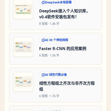
DeepSeek本地部署
DeepSeek接入个人知识库，
v0.4软件安装包发布！
8
张图 ·
1.4k 字
AI 30 个神经网络
Faster R-CNN 的应用案例
6
张图 ·
1.5k 字
AI 线性代数必备
线性方程组之齐次与非齐次方程
组
6
张图 ·
1.7k 字