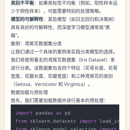
类别不平衡
：如果类标签不均衡（例如，阳性样本远
少于阴性样本），可能需要特别的处理策略。
模型的可解释性
：某些模型（如日志回归和决策树）
具有良好的可解释性，而深度学习模型通常是“黑
箱”。
案例：鸢尾花数据集分类
让我们通过一个具体的案例来实践分类模型的选择。
我们将使用著名的鸢尾花数据集（Iris Dataset）来
进行分类。该数据集包含四个特征（花萼长度、花萼
宽度、花瓣长度、花瓣宽度）和三种鸢尾花的类别
（Setosa、Versicolor 和 Virginica）。
数据加载与预处理
首先，我们需要加载数据并进行基本的预处理：
import
 pandas 
as
from
 sklearn.datasets 
import
from
 sklearn.model_selection 
import
 tra