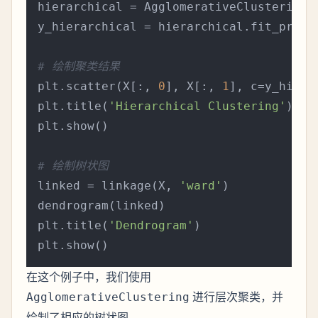
hierarchical = AgglomerativeClustering(
y_hierarchical = hierarchical.fit_predic
# 绘制聚类结果
plt.scatter(X[:, 
0
], X[:, 
1
], c=y_hiera
plt.title(
'Hierarchical Clustering'
)

plt.show()

# 绘制树状图
linked = linkage(X, 
'ward'
)

dendrogram(linked)

plt.title(
'Dendrogram'
)

在这个例子中，我们使用
进行层次聚类，并
AgglomerativeClustering
绘制了相应的树状图。