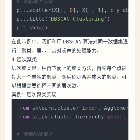
# 绘制聚类结果
plt.scatter(X[:, 
0
], X[:, 
1
], c=y_dbsca
plt.title(
'DBSCAN Clustering'
)

在此示例中，我们利用
算法对同一数据集进
DBSCAN
行了聚类，展示了其对噪声的处理能力。
4. 层次聚类
层次聚类是一种自下而上的聚类方法，首先每个点被
视为一个单独的聚类，随后逐步合并成大的聚类。可
以根据需要选择不同的层次数。
案例：层次聚类实现
from
 sklearn.cluster 
import
from
 scipy.cluster.hierarchy 
import
 den
# 使用层次聚类