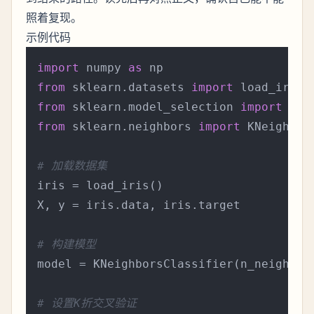
照着复现。
示例代码
import
 numpy 
as
from
 sklearn.datasets 
import
from
 sklearn.model_selection 
import
from
 sklearn.neighbors 
import
 KNeighbors
# 加载数据集
iris = load_iris()

X, y = iris.data, iris.target

# 构建模型
model = KNeighborsClassifier(n_neighbor
# 设置K折交叉验证