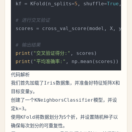
kf = KFold(n_splits=
5
, shuffle=
True
, ra
# 进行交叉验证
scores = cross_val_score(model, X, y, cv
# 输出结果
print
(
"交叉验证得分:"
print
(
"平均准确率:"
代码解析
我们首先加载了
数据集，并准备好特征矩阵
和
Iris
X
目标变量
。
y
创建了一个
模型，并设
KNeighborsClassifier
定
。
k=3
使用
将数据划分为5个折，并设置随机种子以
KFold
确保每次划分的可重复性。