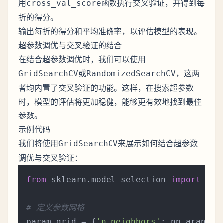
用
函数执行交叉验证，并得到每
cross_val_score
折的得分。
输出每折的得分和平均准确率，以评估模型的表现。
超参数调优与交叉验证的结合
在结合超参数调优时，我们可以使用
或
，这两
GridSearchCV
RandomizedSearchCV
者均内置了交叉验证的功能。这样，在搜索超参数
时，模型的评估将更加稳健，能够更有效地找到最佳
参数。
示例代码
我们将使用
来展示如何结合超参数
GridSearchCV
调优与交叉验证：
from
 sklearn.model_selection 
import
 Gri
# 定义参数网格
param_grid = {
'n_neighbors'
: np.arange(