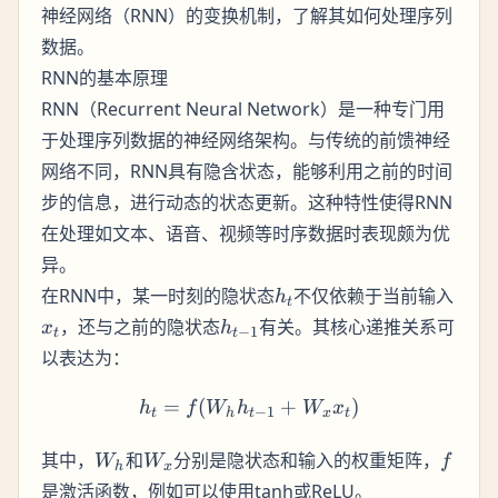
神经网络（RNN）的变换机制，了解其如何处理序列
数据。
RNN的基本原理
RNN（Recurrent Neural Network）是一种专门用
于处理序列数据的神经网络架构。与传统的前馈神经
网络不同，RNN具有隐含状态，能够利用之前的时间
步的信息，进行动态的状态更新。这种特性使得RNN
在处理如文本、语音、视频等时序数据时表现颇为优
异。
h_t
x_t
在RNN中，某一时刻的隐状态
不仅依赖于当前输入
h
t
h_{t-
，还与之前的隐状态
有关。其核心递推关系可
x
h
−
1
t
t
1}
以表达为：
=
(
h_t = f(W_h h_{t-1} + W_
+
)
h
f
W
h
W
x
−
1
t
h
t
x
t
W_h
W_x
f
其中，
和
分别是隐状态和输入的权重矩阵，
W
W
f
h
x
是激活函数，例如可以使用tanh或ReLU。