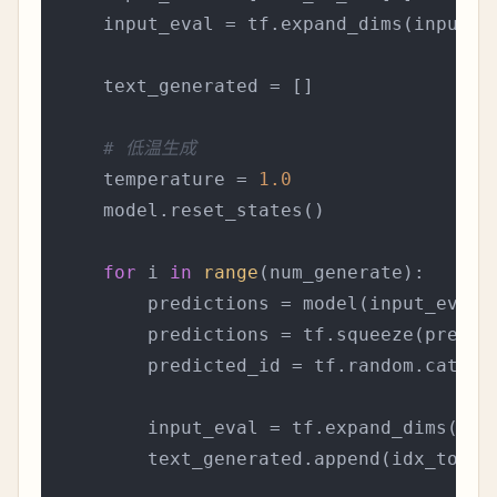
    input_eval = tf.expand_dims(input_e
    text_generated = []

# 低温生成
    temperature = 
1.0
    model.reset_states()

for
 i 
in
range
(num_generate):

        predictions = model(input_eval)

        predictions = tf.squeeze(predic
        predicted_id = tf.random.catego
        input_eval = tf.expand_dims([pr
        text_generated.append(idx_to_cha