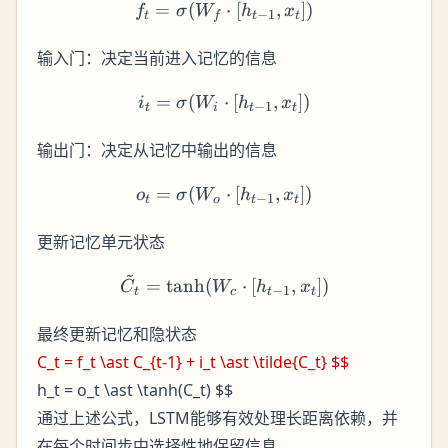
=
(
f_t = \sigma(W_f \cdot [h_
⋅
[
,
])
f
σ
W
h
x
−
1
t
f
t
t
输入门：决定当前进入记忆的信息
=
(
⋅
i_t = \sigma(W_i \cdot [h_
[
,
])
i
σ
W
h
x
−
1
t
i
t
t
输出门：决定从记忆中输出的信息
=
(
o_t = \sigma(W_o \cdot [h
⋅
[
,
])
o
σ
W
h
x
−
1
t
o
t
t
更新记忆单元状态
~
\tilde{C_t} = \tanh(W_c \
=
tanh
(
⋅
[
,
])
C
W
h
x
−
1
t
c
t
t
最终更新记忆和隐状态
C_t = f_t \ast C_{t-1} + i_t \ast \tilde{C_t} $$
h_t = o_t \ast \tanh(C_t) $$
通过上述公式，LSTM能够有效处理长距离依赖，并
在每个时间步中选择性地保留信息。