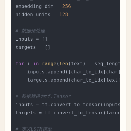
embedding_dim = 
256
hidden_units = 
128
# 数据预处理
inputs = []

targets = []

for
 i 
in
range
(
len
(text) - seq_length):

    inputs.append([char_to_idx[char] 
fo
    targets.append(char_to_idx[text[i + 
# 数据转换为tf.Tensor
inputs = tf.convert_to_tensor(inputs)

targets = tf.convert_to_tensor(targets)

# 定义LSTM模型