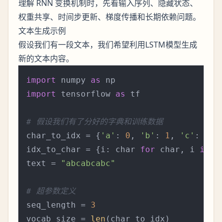
理解 RNN 变换机制时，先看输入序列、隐藏状态、
权重共享、时间步更新、梯度传播和长期依赖问题。
文本生成示例
假设我们有一段文本，我们希望利用LSTM模型生成
新的文本内容。
import
 numpy 
as
import
 tensorflow 
as
 tf

# 假设我们有了分好的字典和训练数据
char_to_idx = {
'a'
: 
0
, 
'b'
: 
1
, 
'c'
: 
2
} 
idx_to_char = {i: char 
for
 char, i 
in
 c
text = 
"abcabcabc"
# 超参数定义
seq_length = 
3
vocab_size = 
len
(char_to_idx)
