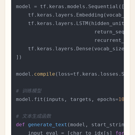
model = tf.keras.models.Sequential([

    tf.keras.layers.Embedding(vocab_siz
    tf.keras.layers.LSTM(hidden_units,

                          return_sequen
                          recurrent_ini
    tf.keras.layers.Dense(vocab_size)

])

model.
compile
(loss=tf.keras.losses.Spar
# 训练模型
model.fit(inputs, targets, epochs=
100
)

# 文本生成函数
def
generate_text
(
model, start_string, 
    input_eval = [char_to_idx[s] 
for
 s 