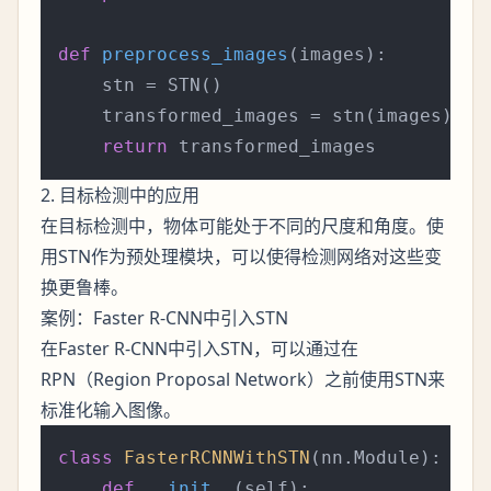
def
preprocess_images
(
images
):

    stn = STN()

    transformed_images = stn(images)  
#
return
2. 目标检测中的应用
在目标检测中，物体可能处于不同的尺度和角度。使
用STN作为预处理模块，可以使得检测网络对这些变
换更鲁棒。
案例：Faster R-CNN中引入STN
在Faster R-CNN中引入STN，可以通过在
RPN（Region Proposal Network）之前使用STN来
标准化输入图像。
class
FasterRCNNWithSTN
(nn.Module):

def
__init__
(
self
):
