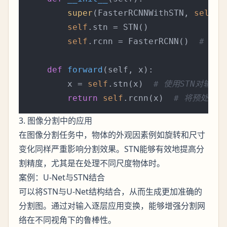
super
(FasterRCNNWithSTN, 
self
).
self
.stn = STN()

self
.rcnn = FasterRCNN()  
# 引入
def
forward
(
self, x
):

        x = 
self
.stn(x)  
# 使用STN对输入
return
self
.rcnn(x)  
# 将预处理后的
3. 图像分割中的应用
在图像分割任务中，物体的外观因素例如旋转和尺寸
变化同样严重影响分割效果。STN能够有效地提高分
割精度，尤其是在处理不同尺度物体时。
案例：U-Net与STN结合
可以将STN与U-Net结构结合，从而生成更加准确的
分割图。通过对输入逐层应用变换，能够增强分割网
络在不同视角下的鲁棒性。