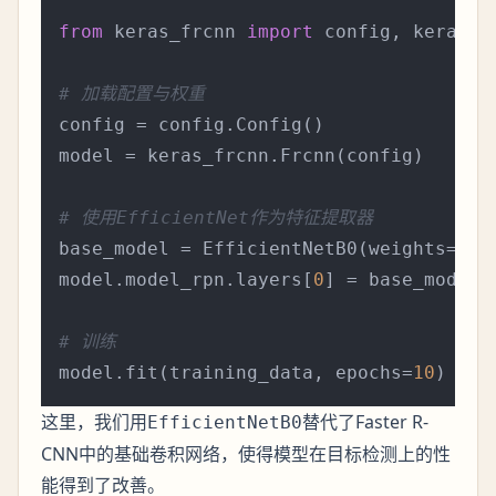
from
 keras_frcnn 
import
 config, keras_fr
# 加载配置与权重
config = config.Config()

model = keras_frcnn.Frcnn(config)

# 使用EfficientNet作为特征提取器
base_model = EfficientNetB0(weights=
'im
model.model_rpn.layers[
0
] = base_model

# 训练
model.fit(training_data, epochs=
10
这里，我们用
替代了Faster R-
EfficientNetB0
CNN中的基础卷积网络，使得模型在目标检测上的性
能得到了改善。