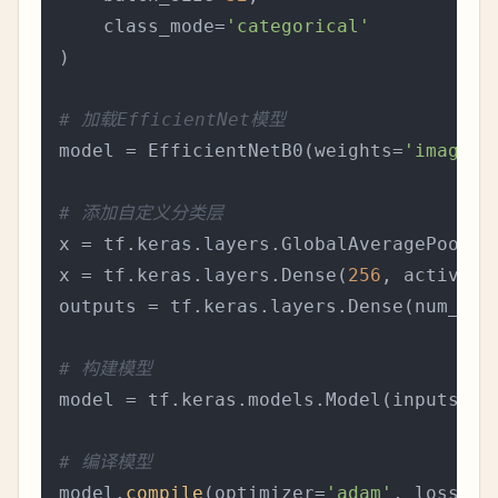
    class_mode=
'categorical'
)

# 加载EfficientNet模型
model = EfficientNetB0(weights=
'imagene
# 添加自定义分类层
x = tf.keras.layers.GlobalAveragePooling
x = tf.keras.layers.Dense(
256
, activati
outputs = tf.keras.layers.Dense(num_cla
# 构建模型
model = tf.keras.models.Model(inputs=mo
# 编译模型
model.
compile
(optimizer=
'adam'
, loss=
'c