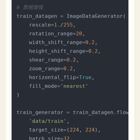
# 数据增强
train_datagen = ImageDataGenerator(

    rescale=
1.
/
255
,

    rotation_range=
20
,

    width_shift_range=
0.2
,

    height_shift_range=
0.2
,

    shear_range=
0.2
,

    zoom_range=
0.2
,

    horizontal_flip=
True
,

    fill_mode=
'nearest'
)

train_generator = train_datagen.flow_fro
'data/train'
,

    target_size=(
224
, 
224
),  

    batch_size=
32
,
