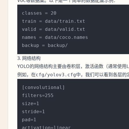
等数据集。以下是一个简单的数据配置示例：
VOC
classes = 20

train = data/train.txt

valid = data/valid.txt

names = data/coco.names

3. 网络结构
YOLO的网络结构主要由卷积层，激活函数（通常使用
例如，在
中，我们可以看到各层的
cfg/yolov3.cfg
[convolutional]

filters=255

size=1

stride=1

pad=1
