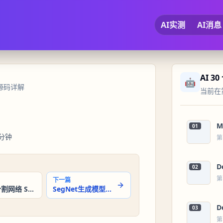
AI实测
AI消息
AI 3
🤖
之源码详解
当前在第
M
01
分钟
第
D
02
第
下一篇
YOLO 分割网络 Segmentation：目标检测与图像分割入门
SegNet生成模型详解
D
03
第