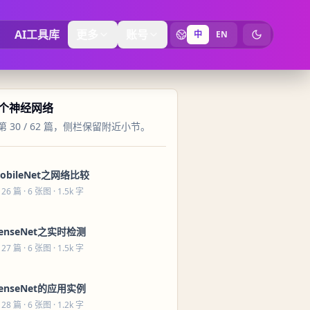
AI工具库
更多
账号
中
EN
切换为暗黑
0 个神经网络
 30 / 62 篇，侧栏保留附近小节。
obileNet之网络比较
 26 篇
· 6 张图 · 1.5k 字
enseNet之实时检测
 27 篇
· 6 张图 · 1.5k 字
enseNet的应用实例
 28 篇
· 6 张图 · 1.2k 字