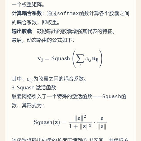
一个权重矩阵。
计算耦合系数
：通过
函数计算各个胶囊之间
softmax
的耦合系数，即权重。
输出胶囊
：鼓励输出的胶囊增强其代表的特征。
最后，动态路由的公式如下：
(
)
\mathbf{v_j} = \text{Squa
∑
v
u
=
Squash
c
j
ij
ij
i
c_{ij}
其中，
为胶囊之间的耦合系数。
c
ij
3. Squash 激活函数
胶囊网络引入了一个特殊的激活函数——
函
Squash
数，其形式为：
2
z
z
∥
∥
\text{Squash}(\mathbf{z}
z
Squash
(
)
=
⋅
z
z
2
1
+
∥
∥
∥
∥
该函数将输出向量的长度压缩到(0, 1)区间，并保持方