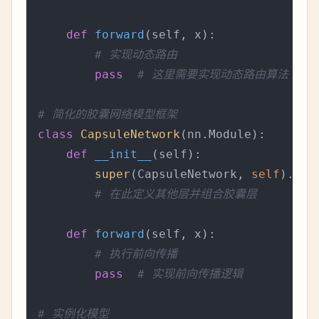
def
forward
(
self, x
):

# 实现动态路由
pass
# 这里需要实现动态路由算法
# 简化的胶囊网络模型框架
class
CapsuleNetwork
(nn.Module):

def
__init__
(
self
):

super
(CapsuleNetwork, 
self
).__i
# 在此定义其他层并组合胶囊层
def
forward
(
self, x
):

# 执行前向传播
pass
# 实现前向传播逻辑
# 实例化模型