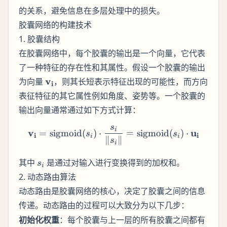
的关系，避免信息在多层处理中的损失。
胶囊网络的构建技术
1. 胶囊结构
在胶囊网络中，每个胶囊的输出是一个向量，它代表
了一种特征的存在性和其属性。假设一个胶囊的输出
\mathbf{v_i}
v
为向量
，则其长短表示特征出现的可能性，而方向
i
表征特征的其它属性例如角度、姿势等。一个胶囊的
输出向量通常通过如下方式计算：
s
\mathbf{v_i} = \text{sigm
i
v
u
=
sigmoid
(
)
⋅
=
sigmoid
(
)
⋅
s
s
i
i
i
i
∥
∥
s
i
s_i
其中
是通过对输入进行变换得到的加权和。
s
i
2. 动态路由算法
动态路由是胶囊网络的核心，决定了胶囊之间的信息
传递。
的过程可以大致分为以下几步：
动态路由
初始化权重
：每个胶囊与上一层的所有胶囊之间都有