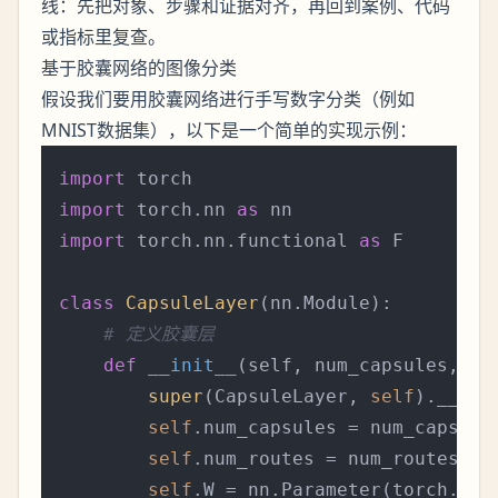
线：先把对象、步骤和证据对齐，再回到案例、代码
或指标里复查。
基于胶囊网络的图像分类
假设我们要用胶囊网络进行手写数字分类（例如
MNIST数据集），以下是一个简单的实现示例：
import
import
 torch.nn 
as
import
 torch.nn.functional 
as
 F

class
CapsuleLayer
(nn.Module):

# 定义胶囊层
def
__init__
(
self, num_capsules, nu
super
(CapsuleLayer, 
self
).__init
self
.num_capsules = num_capsules
self
.num_routes = num_routes

self
.W = nn.Parameter(torch.ran