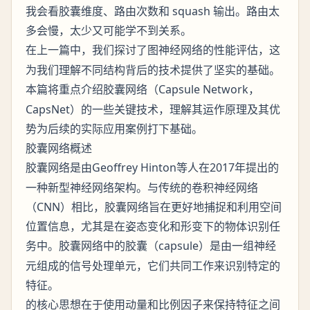
我会看胶囊维度、路由次数和 squash 输出。路由太
多会慢，太少又可能学不到关系。
在上一篇中，我们探讨了
的性能评估，这
图神经网络
为我们理解不同结构背后的技术提供了坚实的基础。
本篇将重点介绍
（Capsule Network，
胶囊网络
CapsNet）的一些关键技术，理解其运作原理及其优
势为后续的实际应用案例打下基础。
胶囊网络概述
是由Geoffrey Hinton等人在2017年提出的
胶囊网络
一种新型神经网络架构。与传统的卷积神经网络
（CNN）相比，胶囊网络旨在更好地捕捉和利用空间
位置信息，尤其是在姿态变化和形变下的物体识别任
务中。胶囊网络中的
（capsule）是由一组神经
胶囊
元组成的信号处理单元，它们共同工作来识别特定的
特征。
的核心思想在于使用
和
来保持特征之间
动量
比例因子