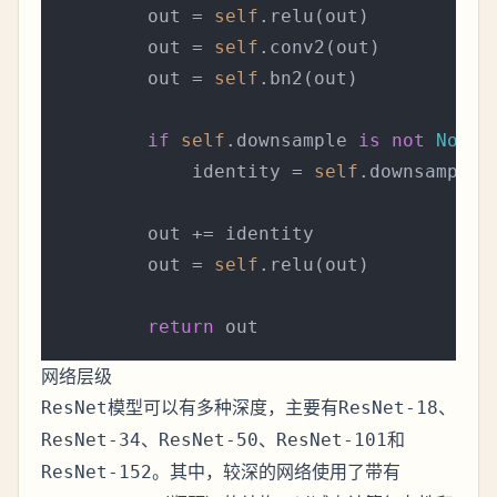
        out = 
self
.relu(out)

        out = 
self
.conv2(out)

        out = 
self
.bn2(out)

if
self
.downsample 
is
not
None
:

            identity = 
self
.downsample(x
        out += identity

        out = 
self
.relu(out)

return
网络层级
模型可以有多种深度，主要有
、
ResNet
ResNet-18
、
、
和
ResNet-34
ResNet-50
ResNet-101
。其中，较深的网络使用了带有
ResNet-152