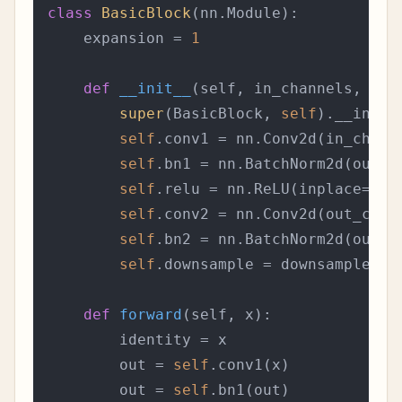
class
BasicBlock
(nn.Module):

    expansion = 
1
def
__init__
(
self, in_channels, out
super
(BasicBlock, 
self
).__init__
self
.conv1 = nn.Conv2d(in_chann
self
.bn1 = nn.BatchNorm2d(out_ch
self
.relu = nn.ReLU(inplace=
Tru
self
.conv2 = nn.Conv2d(out_chan
self
.bn2 = nn.BatchNorm2d(out_ch
self
.downsample = downsample

def
forward
(
self, x
):

        identity = x

        out = 
self
.conv1(x)

        out = 
self
.bn1(out)
