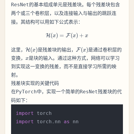
的基本组成单元是
。每个残差块包含
ResNet
残差块
两个或三个卷积层，以及连接输入与输出的
跳跃连
。其结构可以用如下公式表示：
接
(
)
=
\mathcal{H}(x) = \mathc
(
)
+
H
F
x
x
x
\mathcal{H}
\mathcal{F}
这里，
(
)
是残差块的输出，
(
)
是通过卷积层的
H
F
x
x
(x)
(x)
x
变换，
是块的输入。通过这种方式，网络可以学习
x
到实现这一变换的残差，而不是直接学习所需的映
射。
残差块实现的关键代码
在
中，实现一个简单的
残差块的代
PyTorch
ResNet
码如下：
import
import
 torch.nn 
as
 nn
