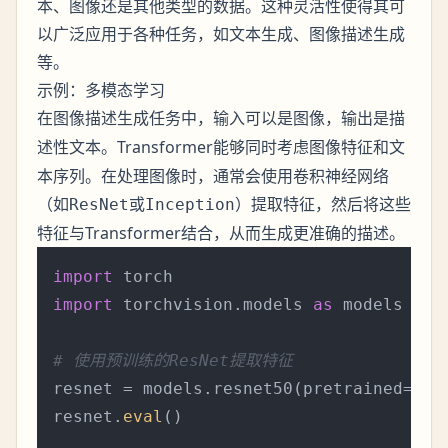
本、图像还是其他类型的数据。这种灵活性使得其可
以广泛应用于各种任务，如文本生成、图像描述生成
等。
示例：多模态学习
在图像描述生成任务中，输入可以是
，输出是
图像
描
。Transformer能够同时考虑图像特征和文
述性文本
本序列。在处理图像时，通常会使用卷积神经网络
（如
或
）提取特征，然后将这些
ResNet
Inception
特征与Transformer结合，从而生成更准确的描述。
import
import
 torchvision.models 
as
 models

# 使用预训练的ResNet提取特征
resnet = models.resnet50(pretrained=
Tru
resnet.
eval
()
