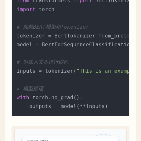
from
 transformers 
import
import
 torch

# 加载BERT模型和Tokenizer
tokenizer = BertTokenizer.from_pretrain
model = BertForSequenceClassification.f
# 对输入文本进行编码
inputs = tokenizer(
"This is an example 
# 模型推理
with
 torch.no_grad():
