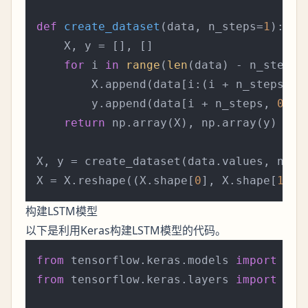
def
create_dataset
(
data, n_steps=
1
):

    X, y = [], []

for
 i 
in
range
(
len
(data) - n_steps):
        X.append(data[i:(i + n_steps), 
        y.append(data[i + n_steps, 
0
])

return
 np.array(X), np.array(y)

X, y = create_dataset(data.values, n_ste
X = X.reshape((X.shape[
0
], X.shape[
1
], 
构建LSTM模型
以下是利用Keras构建LSTM模型的代码。
from
 tensorflow.keras.models 
import
from
 tensorflow.keras.layers 
import
 LST