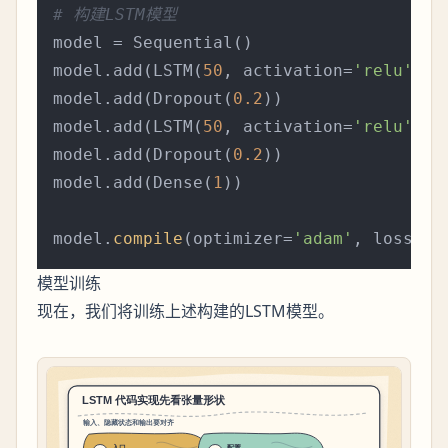
# 构建LSTM模型
model = Sequential()

model.add(LSTM(
50
, activation=
'relu'
, r
model.add(Dropout(
0.2
))

model.add(LSTM(
50
, activation=
'relu'
))

model.add(Dropout(
0.2
))

model.add(Dense(
1
))

model.
compile
(optimizer=
'adam'
, loss=
'm
模型训练
现在，我们将训练上述构建的LSTM模型。