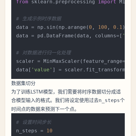
from
 sklearn.preprocessing 
import
 MinMax
# 生成示例时序数据
data = np.sin(np.arange(
0
, 
100
, 
0.1
)) +
data = pd.DataFrame(data, columns=[
'val
# 对数据进行归一化处理
scaler = MinMaxScaler(feature_range=(
0
,
data[
'value'
] = scaler.fit_transform(da
数据集切分
为了训练LSTM模型，我们需要将时序数据切分成适
合模型输入的格式。我们将设定使用过去
个
n_steps
时间点的数据来预测下一个点。
# 设置时间步长
n_steps = 
10