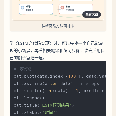
查看大图
神经网络方法落地卡
学《LSTM之代码实现》时，可以先找一个自己能复
现的小场景，再看相关概念和练习步骤，读完后用自
己的例子复述一遍。
# 可视化
plt.plot(data.index[-
100
:], data.values
plt.axvline(x=
len
(data) - n_steps - 
1
, 
plt.scatter(
len
(data) - 
1
, predicted_va
plt.legend()

plt.title(
'LSTM预测结果'
)

plt.xlabel(
'时间'
)
