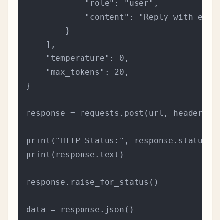
            "role": "user",

            "content": "Reply with exact
        }

    ],

    "temperature": 0,

    "max_tokens": 20,

}

response = requests.post(url, headers=he
print("HTTP Status:", response.status_co
print(response.text)

response.raise_for_status()

data = response.json()
