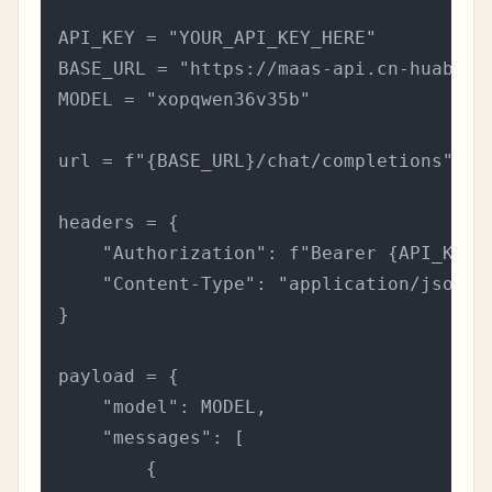
API_KEY = "YOUR_API_KEY_HERE"

BASE_URL = "https://maas-api.cn-huabei-1
MODEL = "xopqwen36v35b"

url = f"{BASE_URL}/chat/completions"

headers = {

    "Authorization": f"Bearer {API_KEY}"
    "Content-Type": "application/json",

}

payload = {

    "model": MODEL,

    "messages": [

        {
