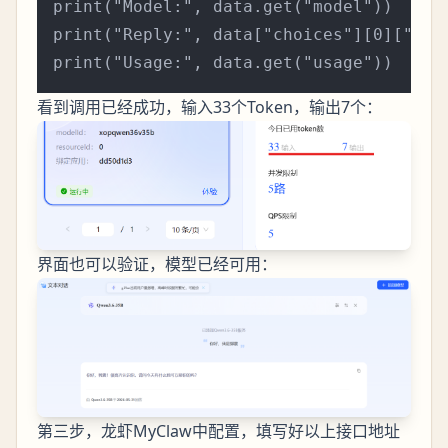
print("Model:", data.get("model"))

print("Reply:", data["choices"][0]["mess
看到调用已经成功，输入33个Token，输出7个：
界面也可以验证，模型已经可用：
第三步，龙虾MyClaw中配置，填写好以上接口地址