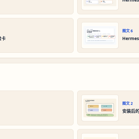
图文
6
盘卡
Herm
图文
2
安装后