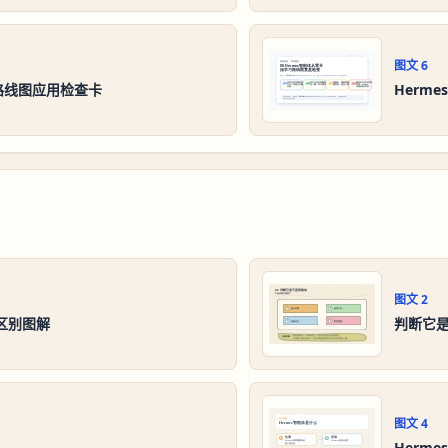
图文
6
习路线图应用检查卡
Herm
图文
2
的区别图解
判断它
图文
4
Herm