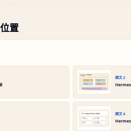
位置
图文
2
解
Herm
图文
4
Herm