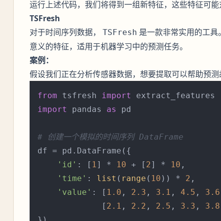
运行上述代码，我们将得到一组新特征，这些特征可能
TSFresh
对于时间序列数据，
是一款非常实用的工具
TSFresh
意义的特征，适用于机器学习中的预测任务。
案例：
假设我们正在分析传感器数据，想要提取可以帮助预测
from
 tsfresh 
import
import
 pandas 
as
 pd

# 创建一个模拟的时间序列 DataFrame
df = pd.DataFrame({

'id'
: [
1
] * 
10
 + [
2
] * 
10
,

'time'
: 
list
(
range
(
10
)) * 
2
,

'value'
: [
1.0
, 
2.3
, 
3.1
, 
4.5
, 
3.6
             [
2.1
, 
2.2
, 
2.5
, 
3.3
, 
3.8
})
