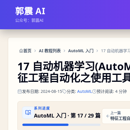
郭震 AI
公众号：郭震AI
首页
AI 教程列表
AutoML 入门
17 自动机器学习(Aut
征工程自动化之使用工
发布日期
:
2024-08-15
分类
:
AutoML
预计阅读
:
4
分钟
系列进度
上一篇
AutoML 入门
· 第
17
/
29
篇