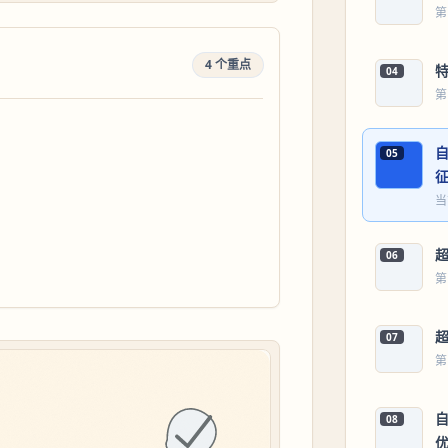
第
4 个重点
04
第
自
05
当
06
第
07
第
08