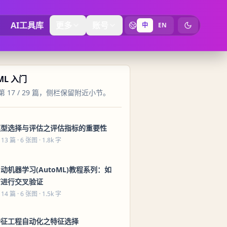
AI工具库
更多
账号
中
EN
切换为暗黑
ML 入门
 17 / 29 篇，侧栏保留附近小节。
模型选择与评估之评估指标的重要性
 13 篇
· 6 张图 · 1.8k 字
动机器学习(AutoML)教程系列：如
何进行交叉验证
 14 篇
· 6 张图 · 1.5k 字
特征工程自动化之特征选择