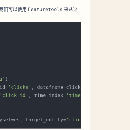
我们可以使用
来从这
Featuretools
a'
)

id=
'clicks'
, dataframe=clicks, 

'click_id'
, time_index=
'time'
)

yset=es, target_entity=
'clicks'