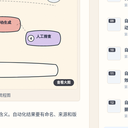
第
09
第
10
第
11
查看大图
第
流程图
自
12
含义。自动化结果要有命名、来源和版
第