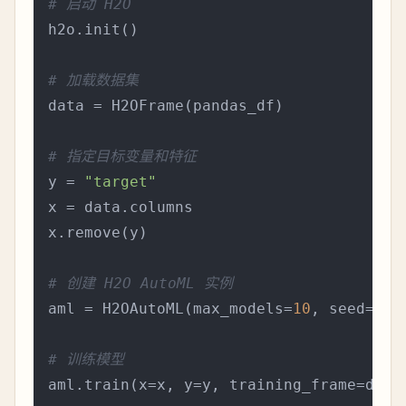
# 启动 H2O
h2o.init()

# 加载数据集
data = H2OFrame(pandas_df)

# 指定目标变量和特征
y = 
"target"
x = data.columns

x.remove(y)

# 创建 H2O AutoML 实例
aml = H2OAutoML(max_models=
10
, seed=
1
)

# 训练模型
aml.train(x=x, y=y, training_frame=data)