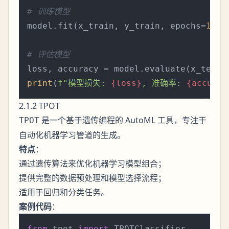
# 训练模型
model.fit(x_train, y_train, epochs=
10
)

# 评估模型
print
(
f"模型损失: 
{loss}
, 准确率: 
{accurac
2.1.2 TPOT
是一个基于遗传编程的 AutoML 工具，专注于
TPOT
自动化机器学习管道的生成。
特点
：
通过遗传算法来优化机器学习模型组合；
提供完整的数据预处理和模型选择流程；
适用于回归和分类任务。
案例代码
：
from
 tpot 
import