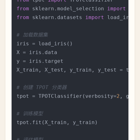
from
 sklearn.model_selection 
import
from
 sklearn.datasets 
import
 load_iris

# 加载数据集
iris = load_iris()

X = iris.data

y = iris.target

X_train, X_test, y_train, y_test = trai
# 创建 TPOT 分类器
tpot = TPOTClassifier(verbosity=
2
, gene
# 训练模型
tpot.fit(X_train, y_train)

# 评估模型