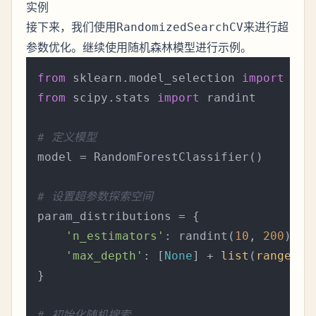
实例
接下来，我们使用
来进行超
RandomizedSearchCV
参数优化。继续使用随机森林模型进行示例。
from
 sklearn.model_selection 
import
from
 scipy.stats 
import
 randint

# 定义模型
model = RandomForestClassifier()

# 设置超参数探索空间
param_distributions = {

'n_estimators'
: randint(
10
, 
200
),  
'max_depth'
: [
None
] + 
list
(
range
(
10
}

# 初始化随机搜索