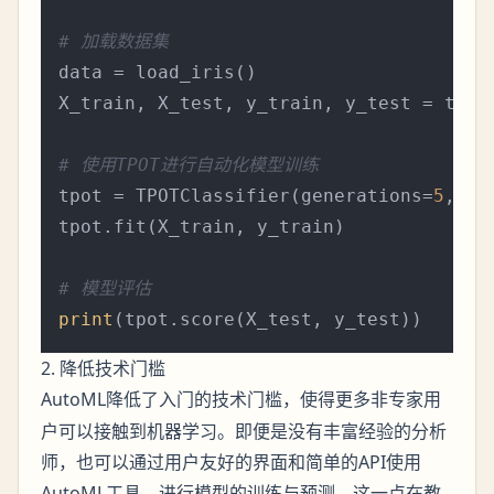
# 加载数据集
data = load_iris()

X_train, X_test, y_train, y_test = trai
# 使用TPOT进行自动化模型训练
tpot = TPOTClassifier(generations=
5
, po
tpot.fit(X_train, y_train)

# 模型评估
print
2. 降低技术门槛
AutoML降低了入门的
，使得更多非专家用
技术门槛
户可以接触到机器学习。即便是没有丰富经验的分析
师，也可以通过用户友好的界面和简单的API使用
AutoML工具，进行模型的训练与预测。这一点在教