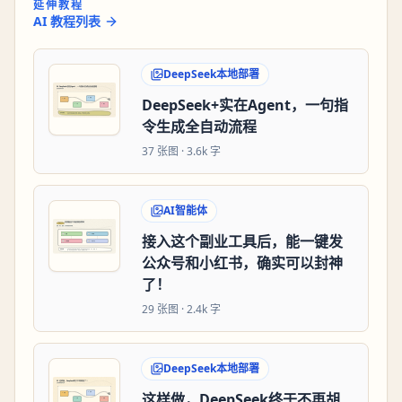
延伸教程
AI 教程列表
DeepSeek本地部署
DeepSeek+实在Agent，一句指
令生成全自动流程
37
张图 ·
3.6k 字
AI智能体
接入这个副业工具后，能一键发
公众号和小红书，确实可以封神
了！
29
张图 ·
2.4k 字
DeepSeek本地部署
这样做，DeepSeek终于不再胡