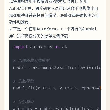
以快速构建用于疾病诊断的模型。例如，使用
AutoML工具，医疗研究人员可以从数千张影像中自
动提取特征并选择最佳模型，最终提高疾病检测的准
确性和速度。
以下是一个使用
（一个流行的AutoML
AutoKeras
库）进行图像分类的简单示例代码：
import
 autokeras 
as
 ak

# 创建图像分类模型
model = ak.ImageClassifier(overwrite=
Tr
# 训练模型
model.fit(x_train, y_train, epochs=
10
)

# 评估模型