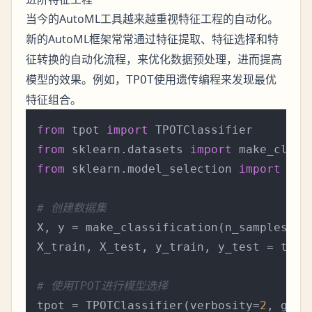
当今的AutoML工具越来越重视
的自动化。
特征工程
新的AutoML框架常常通过
、
和
特征提取
特征选择
特
的自动化流程，来优化数据预处理，进而提高
征转换
模型的效果。例如，
使用遗传编程来发现最优
TPOT
特征组合。
from
 tpot 
import
from
 sklearn.datasets 
import
from
 sklearn.model_selection 
import
 tra
# 创建数据集
X, y = make_classification(n_samples=
10
X_train, X_test, y_train, y_test = trai
# 使用TPOT进行模型选择
tpot = TPOTClassifier(verbosity=
2
, gene