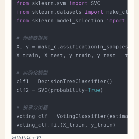
from
 sklearn.svm 
import
from
 sklearn.datasets 
import
from
 sklearn.model_selection 
import
 tra
# 创建数据集
X, y = make_classification(n_samples=
10
X_train, X_test, y_train, y_test = trai
# 实例化模型
clf1 = DecisionTreeClassifier()

clf2 = SVC(probability=
True
)

# 投票分类器
voting_clf = VotingClassifier(estimator
进阶特征工程