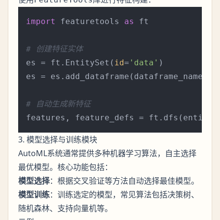
import
 featuretools 
as
 ft

# 创建特征实体
es = ft.EntitySet(
id
=
'data'
)

es = es.add_dataframe(dataframe_name=
'd
# 自动生成新特征
features, feature_defs = ft.dfs(entitys
3. 模型选择与训练模块
AutoML系统通常提供多种机器学习算法，自主选择
最优模型。核心功能包括：
模型选择
：根据交叉验证等方法自动选择最佳模型。
模型训练
：训练选定的模型，常见算法包括决策树、
随机森林、支持向量机等。