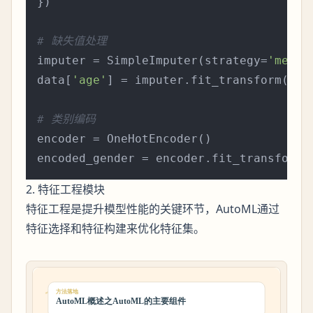
})

# 缺失值处理
imputer = SimpleImputer(strategy=
'mean'
)
data[
'age'
] = imputer.fit_transform(dat
# 类别编码
encoder = OneHotEncoder()

encoded_gender = encoder.fit_transform(
2. 特征工程模块
特征工程是提升模型性能的关键环节，AutoML通过
特征选择和特征构建来优化特征集。