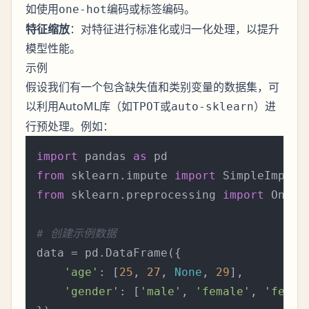
如使用
或
。
one-hot编码
标签编码
特征缩放
：对特征进行标准化或归一化处理，以提升
模型性能。
示例
假设我们有一个包含缺失值和类别变量的数据集，可
以利用AutoML库（如
或
）进
TPOT
auto-sklearn
行预处理。例如：
import
 pandas 
as
from
 sklearn.impute 
import
from
 sklearn.preprocessing 
import
 OneHo
# 创建示例数据
data = pd.DataFrame({

'age'
: [
25
, 
27
, 
None
, 
29
],

'gender'
: [
'male'
, 
'female'
, 
'femal