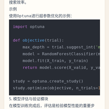
搜索效率。
示例
使用
进行超参数优化的示例：
Optuna
import
 optuna

def
objective
(
trial
):

    max_depth = trial.suggest_int(
'max_
    model = RandomForestClassifier(max_d
    model.fit(X_train, y_train)

return
 model.score(X_valid, y_valid)
study = optuna.create_study()

study.optimize(objective, n_trials=
100
5. 模型评估与验证模块
在模型训练完成后，评估是检验模型性能的重要步