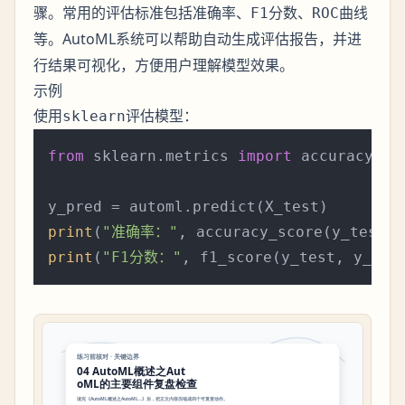
骤。常用的评估标准包括
准确率、F1分数、ROC曲线
。AutoML系统可以帮助自动生成评估报告，并进
等
行结果可视化，方便用户理解模型效果。
示例
使用
评估模型：
sklearn
from
 sklearn.metrics 
import
 accuracy_sco
print
(
"准确率："
print
(
"F1分数："
, f1_score(y_test, y_pre