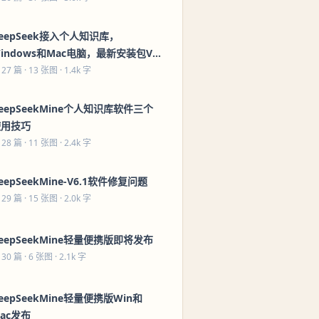
eepSeek接入个人知识库，
indows和Mac电脑，最新安装包V6
发布！
 27 篇
· 13 张图 · 1.4k 字
eepSeekMine个人知识库软件三个
使用技巧
 28 篇
· 11 张图 · 2.4k 字
eepSeekMine-V6.1软件修复问题
 29 篇
· 15 张图 · 2.0k 字
eepSeekMine轻量便携版即将发布
 30 篇
· 6 张图 · 2.1k 字
eepSeekMine轻量便携版Win和
ac发布