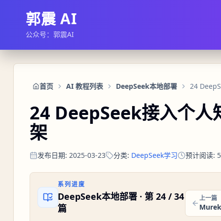
郭震 AI
公众号：郭震AI
首页
AI 教程列表
DeepSeek本地部署
24 De
24 DeepSeek接入
架
发布日期
:
2025-03-23
分类
:
DeepSeek学习
预计阅读
:
5
系列进度
DeepSeek本地部署
· 第
24
/
34
上一篇
篇