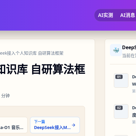
AI实测
AI消息
Dee
🐳
epSeek接入个人知识库 自研算法框架
当前在第
个人知识库 自研算法框
D
01
W
第
分钟
D
02
下一篇
第
Mureka-O1 音乐生成实测
DeepSeek接入Mureka，直接生成好听的音乐，确实可以封神了！