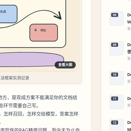
D
08
W
第
D
09
第
查看大图
D
10
研算法框架实测记录
第
地方，是现成方案不能满足你的文档结
D
11
些环节需要自己写。
第
，怎样召回，怎样交给模型，答案怎样
。
D
12
M
识库软件的RAG精度问题，到今天为止自