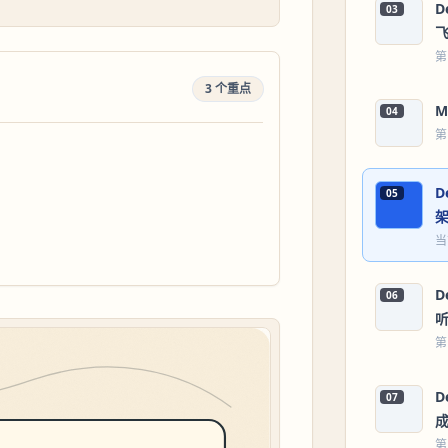
D
03
第
3 个重点
M
04
第
D
05
当
D
06
第
D
07
第